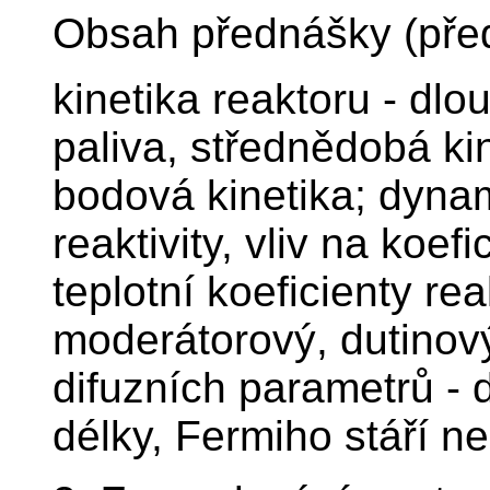
Obsah přednášky (pře
kinetika reaktoru - dlo
paliva, střednědobá kin
bodová kinetika; dynam
reaktivity, vliv na koef
teplotní koeficienty rea
moderátorový, dutinový
difuzních parametrů - d
délky, Fermiho stáří n