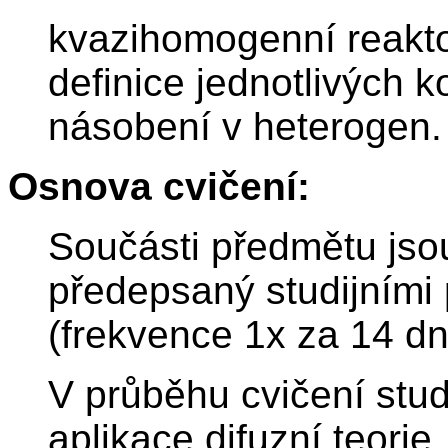
kvazihomogenní reaktor
definice jednotlivých k
násobení v heterogen.
Osnova cvičení:
Součásti předmětu jso
předepsaný studijními 
(frekvence 1x za 14 dn
V průběhu cvičení stud
aplikace difuzní teori