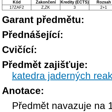
Kód
Zakončení
Kredity (ECTS)
Rozsah
17ZAF2
Z,ZK
3
2+1
Garant předmětu:
Přednášející:
Cvičící:
Předmět zajišťuje:
katedra jaderných reak
Anotace:
Předmět navazuje na 1