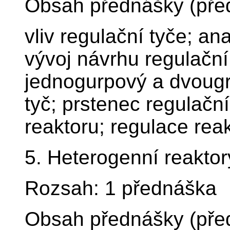
Obsah přednášky (pře
vliv regulační tyče; an
vývoj návrhu regulační
jednogurpový a dvougr
tyč; prstenec regulační
reaktoru; regulace rea
5. Heterogenní reaktor
Rozsah: 1 přednáška
Obsah přednášky (pře