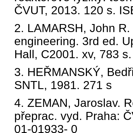
ČVUT, 2013. 120 s. I
2. LAMARSH, John R. I
engineering. 3rd ed. U
Hall, C2001. xv, 783 s
3. HEŘMANSKÝ, Bedřic
SNTL, 1981. 271 s
4. ZEMAN, Jaroslav. Re
přeprac. vyd. Praha: 
01-01933- 0