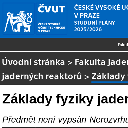
ČESKÉ VYSOKÉ U
V PRAZE
STUDIJNÍ PLÁNY
2025/2026
Faku
Úvodní stránka
>
Fakulta jade
jaderných reaktorů
>
Základy 
Základy fyziky jade
Předmět není vypsán
Nerozvrhu