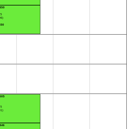
:450
15
06)
450
:505
15
01)
:446