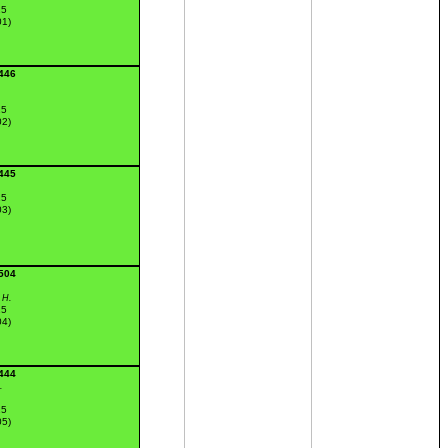
15
01)
:446
15
02)
:445
15
03)
:504
 H.
15
04)
:444
.
15
05)