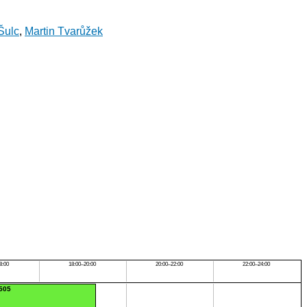
Šulc
,
Martin Tvarůžek
8:00
18:00–20:00
20:00–22:00
22:00–24:00
:505