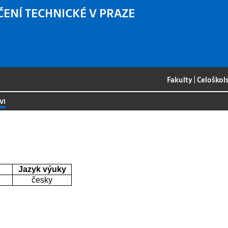
ČENÍ TECHNICKÉ V PRAZE
Fakulty
|
Celoškol
VI
Jazyk výuky
česky