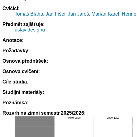
Cvičící:
Tomáš Blaha
,
Jan Fišer
,
Jan Jaroš
,
Marian Karel
,
Henrie
Předmět zajišťuje:
ústav designu
Anotace:
Požadavky:
Osnova přednášek:
Osnova cvičení:
Cíle studia:
Studijní materiály:
Poznámka:
Rozvrh na zimní semestr 2025/2026:
06:00–08:00
08:00–10:00