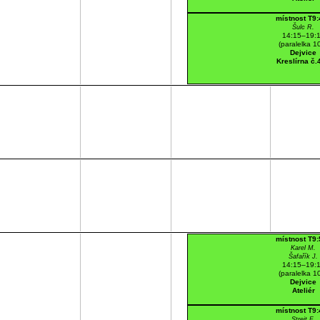
místnost T9
Šulc R.
14:15–19:
(paralelka 1
Dejvice
Kreslírna č.
místnost T9
Karel M.
Šafařík J.
14:15–19:
(paralelka 1
Dejvice
Ateliér
místnost T9
Streit F.