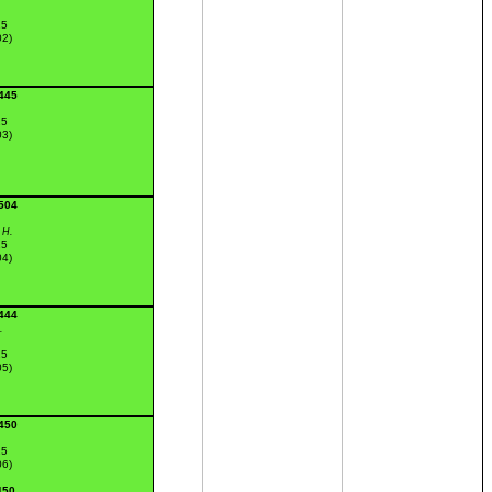
15
02)
:445
15
03)
:504
 H.
15
04)
:444
.
15
05)
:450
15
06)
450