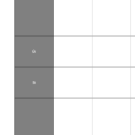
Út
St