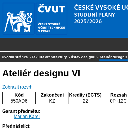
ČESKÉ VYSOKÉ U
STUDIJNÍ PLÁNY
2025/2026
Úvodní stránka
>
Fakulta architektury
>
ústav designu
>
Ateliér designu 
Ateliér designu VI
Zobrazit rozvrh
Kód
Zakončení
Kredity (ECTS)
Rozsah
550AD6
KZ
22
0P+12C
Garant předmětu:
Marian Karel
Přednášející: