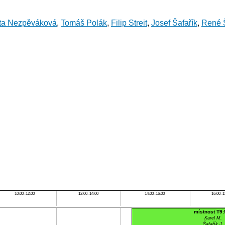
ta Nezpěváková
,
Tomáš Polák
,
Filip Streit
,
Josef Šafařík
,
René 
10:00–12:00
12:00–14:00
14:00–16:00
16:00–1
místnost T9
Karel M.
Šafařík J.