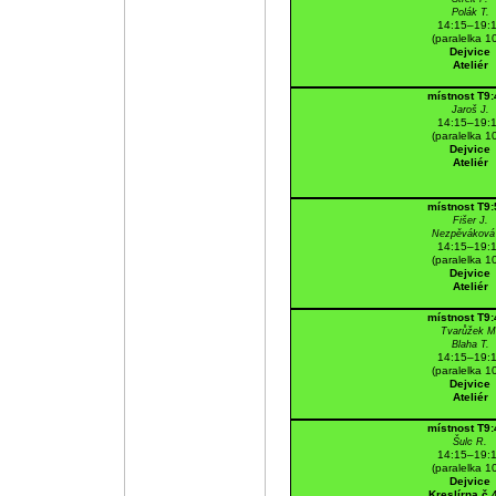
Polák T.
14:15–19:
(paralelka 1
Dejvice
Ateliér
místnost T9
Jaroš J.
14:15–19:
(paralelka 1
Dejvice
Ateliér
místnost T9
Fišer J.
Nezpěváková
14:15–19:
(paralelka 1
Dejvice
Ateliér
místnost T9
Tvarůžek M
Blaha T.
14:15–19:
(paralelka 1
Dejvice
Ateliér
místnost T9
Šulc R.
14:15–19:
(paralelka 1
Dejvice
Kreslírna č.