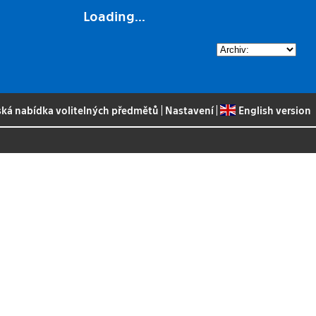
Loading...
ská nabídka volitelných předmětů
|
Nastavení
|
English version