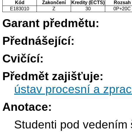
Kód
Zakončení
Kredity (ECTS)
Rozsah
E183010
Z
30
0P+20C
Garant předmětu:
Přednášející:
Cvičící:
Předmět zajišťuje:
ústav procesní a zprac
Anotace:
Studenti pod vedením š