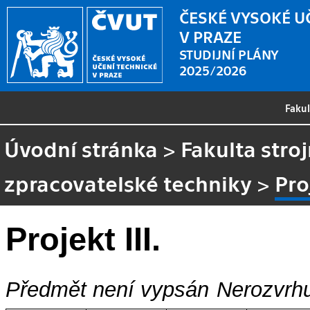
ČESKÉ VYSOKÉ U
V PRAZE
STUDIJNÍ PLÁNY
2025/2026
Faku
Úvodní stránka
>
Fakulta stroj
zpracovatelské techniky
>
Pro
Projekt III.
Předmět není vypsán
Nerozvrhu