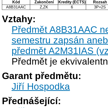
Kód
Zakončení
Kredity (ECTS)
Rozsah
A8B31AAC
Z,ZK
6
3P+2S
Vztahy:
Předmět A8B31AAC nesm
semestru zapsán anebo
předmět A2M31IAS (vzt
Předmět je ekvivalent
Garant předmětu:
Jiří Hospodka
Přednášející: