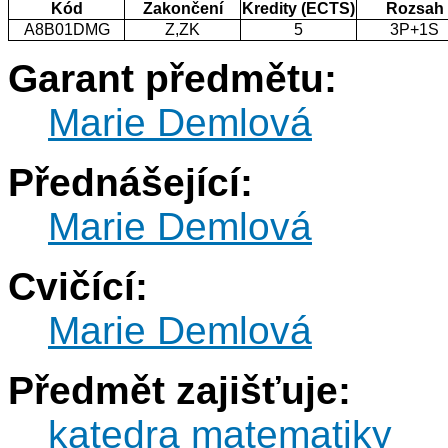
Kód
Zakončení
Kredity (ECTS)
Rozsah
A8B01DMG
Z,ZK
5
3P+1S
Garant předmětu:
Marie Demlová
Přednášející:
Marie Demlová
Cvičící:
Marie Demlová
Předmět zajišťuje:
katedra matematiky