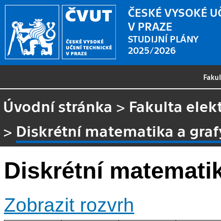
ČESKÉ VYSOKÉ U
V PRAZE
STUDIJNÍ PLÁNY
2025/2026
Faku
Úvodní stránka
>
Fakulta elek
>
Diskrétní matematika a graf
Diskrétní matematik
Zobrazit rozvrh