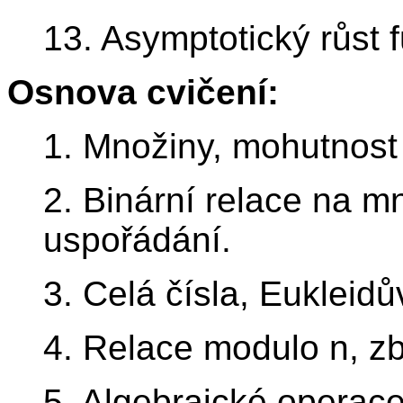
13. Asymptotický růst f
Osnova cvičení:
1. Množiny, mohutnost
2. Binární relace na m
uspořádání.
3. Celá čísla, Eukleidů
4. Relace modulo n, zb
5. Algebraické operace