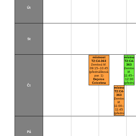
Út
St
místnost
místnos
T2:C4-363
T2:C4-
363
Demlová M.
09:15–10:45
Demlová
(přednášková
M.
par. 1)
11:45–
Dejvice
12:30
Cvicebna
(předná
Čt
par. 1
místnost
paralelk
T2:C4-
101)
363
Dejvice
Demlová
Cviceb
M.
11:00–
11:45
(přednášková
par. 1)
Dejvice
Cvicebna
Pá