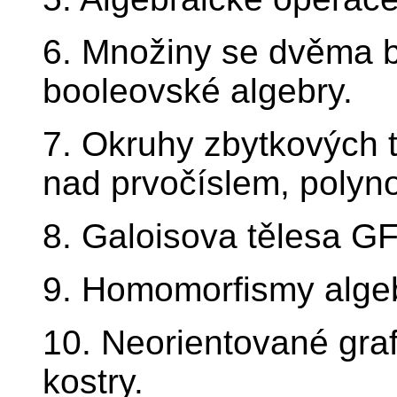
6. Množiny se dvěma b
booleovské algebry.
7. Okruhy zbytkových tř
nad prvočíslem, polyno
8. Galoisova tělesa GF
9. Homomorfismy algeb
10. Neorientované graf
kostry.