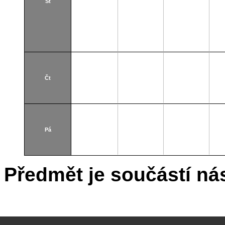
St
Čt
Pá
Předmět je součástí nás