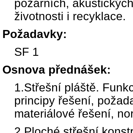
požárních, akustických
životnosti i recyklace.
Požadavky:
SF 1
Osnova přednášek:
1.Střešní pláště. Funk
principy řešení, požad
materiálové řešení, no
2.Ploché střešní konst