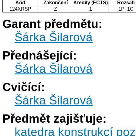
Kód
Zakončení
Kredity (ECTS)
Rozsah
124XRSP
Z
1
1P+1C
Garant předmětu:
Šárka Šilarová
Přednášející:
Šárka Šilarová
Cvičící:
Šárka Šilarová
Předmět zajišťuje:
katedra konstrukcí po