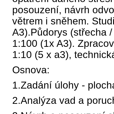
posouzení, návrh odvo
větrem i sněhem. Stud
A3).Půdorys (střecha / 
1:100 (1x A3). Zpracov
1:10 (5 x a3), technick
Osnova:
1.Zadání úlohy - ploch
2.Analýza vad a poruc