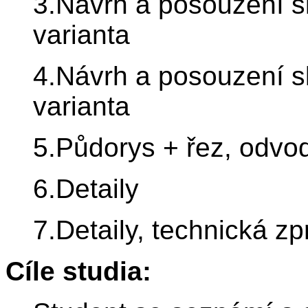
3.Návrh a posouzení sk
varianta
4.Návrh a posouzení sk
varianta
5.Půdorys + řez, odvo
6.Detaily
7.Detaily, technická z
Cíle studia: