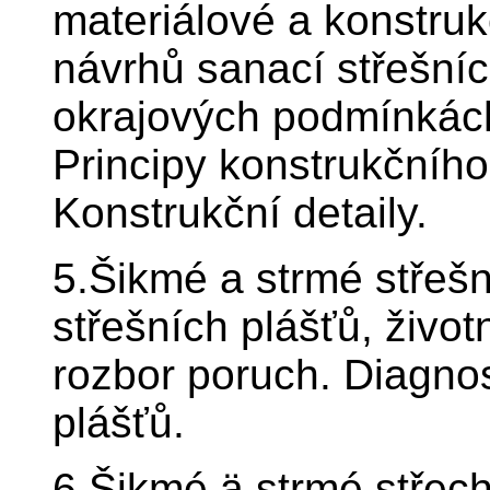
materiálové a konstru
návrhů sanací střešníc
okrajových podmínkách
Principy konstrukčního 
Konstrukční detaily.
5.Šikmé a strmé střeš
střešních plášťů, život
rozbor poruch. Diagno
plášťů.
6.Šikmé ä strmé střec