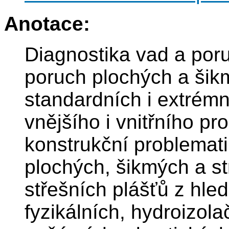
Anotace:
Diagnostika vad a poru
poruch plochých a šikm
standardních i extrém
vnějšího i vnitřního pr
konstrukční problemati
plochých, šikmých a s
střešních plášťů z hl
fyzikálních, hydroizola