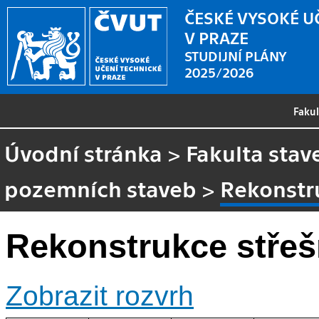
ČESKÉ VYSOKÉ U
V PRAZE
STUDIJNÍ PLÁNY
2025/2026
Faku
Úvodní stránka
>
Fakulta stav
pozemních staveb
>
Rekonstru
Rekonstrukce střeš
Zobrazit rozvrh