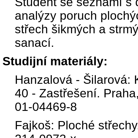
Student se seznámí s d
analýzy poruch plochýc
střech šikmých a strmý
sanací.
Studijní materiály:
Hanzalová - Šilarová:
40 - Zastřešení. Prah
01-04469-8
Fajkoš: Ploché střech