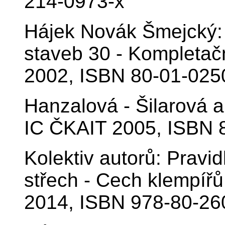
214-0973-x
Hájek Novák Šmejcký:
staveb 30 - Kompletač
2002, ISBN 80-01-025
Hanzalová - Šilarová a
IC ČKAIT 2005, ISBN 
Kolektiv autorů: Pravi
střech - Cech klempíř
2014, ISBN 978-80-26