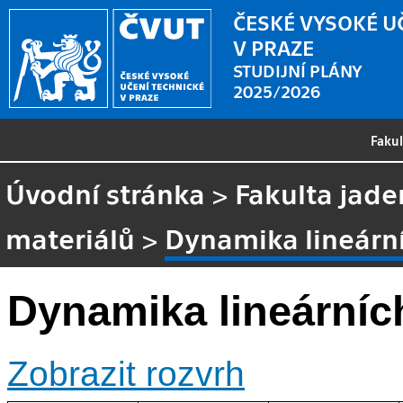
ČESKÉ VYSOKÉ U
V PRAZE
STUDIJNÍ PLÁNY
2025/2026
Faku
Úvodní stránka
>
Fakulta jade
materiálů
>
Dynamika lineárn
Dynamika lineárníc
Zobrazit rozvrh