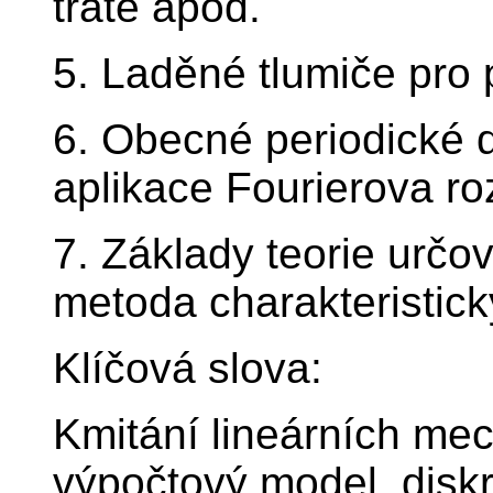
tratě apod.
5. Laděné tlumiče pro 
6. Obecné periodické d
aplikace Fourierova ro
7. Základy teorie určov
metoda charakteristic
Klíčová slova:
Kmitání lineárních me
výpočtový model, diskr