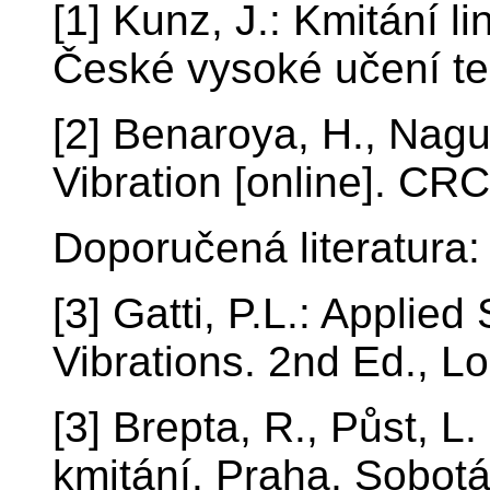
[1] Kunz, J.: Kmitání l
České vysoké učení te
[2] Benaroya, H., Nagu
Vibration [online]. CR
Doporučená literatura:
[3] Gatti, P.L.: Applie
Vibrations. 2nd Ed., 
[3] Brepta, R., Půst, L
kmitání. Praha, Sobotá