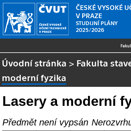
ČESKÉ VYSOKÉ U
V PRAZE
STUDIJNÍ PLÁNY
2025/2026
Faku
Úvodní stránka
>
Fakulta stav
moderní fyzika
Lasery a moderní f
Předmět není vypsán
Nerozvrhu