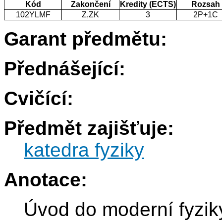
Kód
Zakončení
Kredity (ECTS)
Rozsah
102YLMF
Z,ZK
3
2P+1C
Garant předmětu:
Přednášející:
Cvičící:
Předmět zajišťuje:
katedra fyziky
Anotace:
Úvod do moderní fyziky.