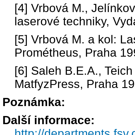
[4] Vrbová M., Jelínkov
laserové techniky, Vy
[5] Vrbová M. a kol: L
Prométheus, Praha 19
[6] Saleh B.E.A., Teich
MatfyzPress, Praha 1
Poznámka:
Další informace:
http://departments.fsv