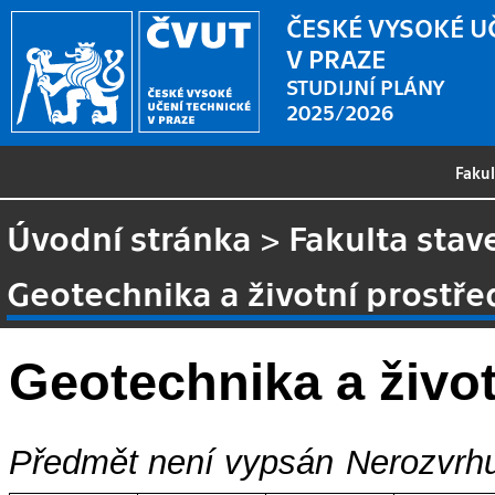
ČESKÉ VYSOKÉ U
V PRAZE
STUDIJNÍ PLÁNY
2025/2026
Faku
Úvodní stránka
>
Fakulta stav
Geotechnika a životní prostře
Geotechnika a život
Předmět není vypsán
Nerozvrhu