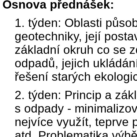
Osnova přednášek:
1. týden: Oblasti půso
geotechniky, její post
základní okruh co se zd
odpadů, jejich ukládán
řešení starých ekologi
2. týden: Princip a zák
s odpady - minimalizo
nejvíce využít, teprve
atd. Problematika výb