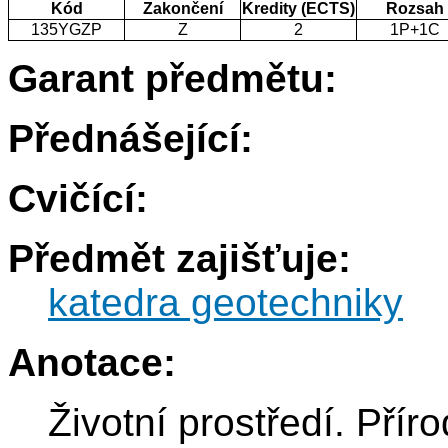
Kód
Zakončení
Kredity (ECTS)
Rozsah
135YGZP
Z
2
1P+1C
Garant předmětu:
Přednášející:
Cvičící:
Předmět zajišťuje:
katedra geotechniky
Anotace:
Životní prostředí. Přír