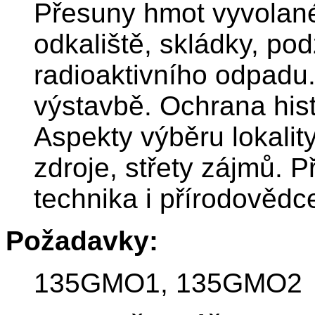
Přesuny hmot vyvolané 
odkaliště, skládky, po
radioaktivního odpadu.
výstavbě. Ochrana his
Aspekty výběru lokality
zdroje, střety zájmů. 
technika i přírodovědc
Požadavky:
135GMO1, 135GMO2