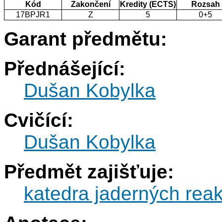
Kód
Zakončení
Kredity (ECTS)
Rozsah
17BPJR1
Z
5
0+5
Garant předmětu:
Přednášející:
Dušan Kobylka
Cvičící:
Dušan Kobylka
Předmět zajišťuje:
katedra jaderných reak