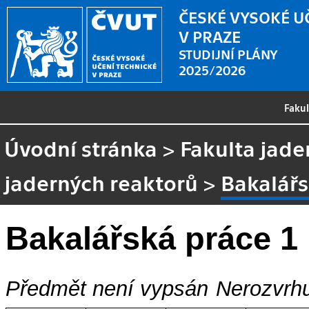
ČESKÉ VYSOKÉ U
V PRAZE
STUDIJNÍ PLÁNY
2025/2026
Faku
Úvodní stránka
>
Fakulta jade
jaderných reaktorů
>
Bakalářs
Bakalářská práce 1
Předmět není vypsán
Nerozvrhu