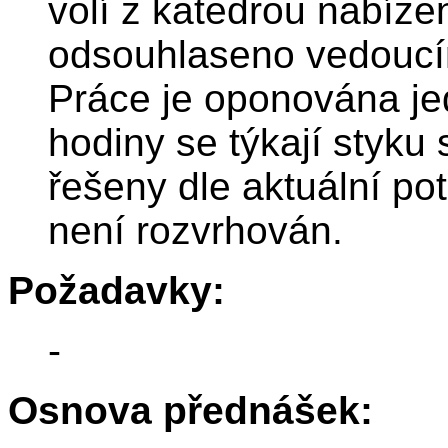
volí z katedrou nabíz
odsouhlaseno vedoucím
Práce je oponována j
hodiny se týkají styku
řešeny dle aktuální po
není rozvrhován.
Požadavky:
-
Osnova přednášek: