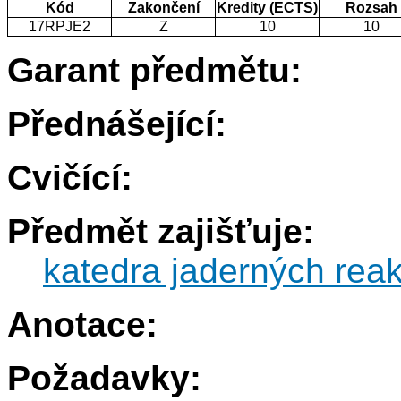
Kód
Zakončení
Kredity (ECTS)
Rozsah
17RPJE2
Z
10
10
Garant předmětu:
Přednášející:
Cvičící:
Předmět zajišťuje:
katedra jaderných reak
Anotace:
Požadavky: