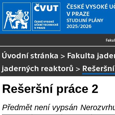
ČESKÉ VYSOKÉ U
V PRAZE
STUDIJNÍ PLÁNY
2025/2026
Faku
Úvodní stránka
>
Fakulta jade
jaderných reaktorů
>
Rešeršní
Rešeršní práce 2
Předmět není vypsán
Nerozvrhu