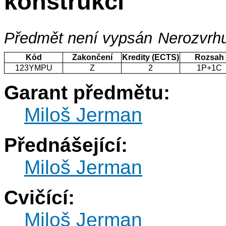
konstrukcí
Předmět není vypsán
Nerozvrhu
Kód
Zakončení
Kredity (ECTS)
Rozsah
123YMPU
Z
2
1P+1C
Garant předmětu:
Miloš Jerman
Přednášející:
Miloš Jerman
Cvičící:
Miloš Jerman