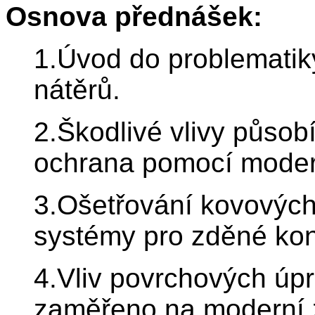
Osnova přednášek:
1.Úvod do problematiky
nátěrů.
2.Škodlivé vlivy působ
ochrana pomocí moder
3.Ošetřování kovových
systémy pro zděné kon
4.Vliv povrchových úpr
zaměřeno na moderní z