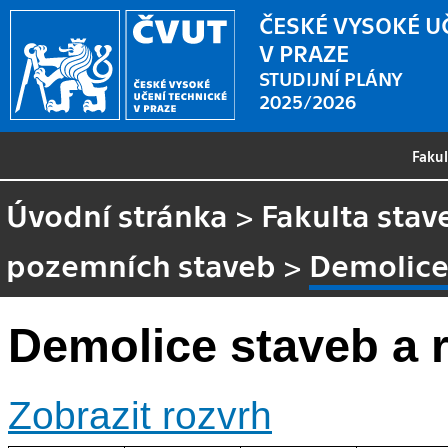
ČESKÉ VYSOKÉ U
V PRAZE
STUDIJNÍ PLÁNY
2025/2026
Faku
Úvodní stránka
>
Fakulta stav
pozemních staveb
>
Demolice
Demolice staveb a 
Zobrazit rozvrh