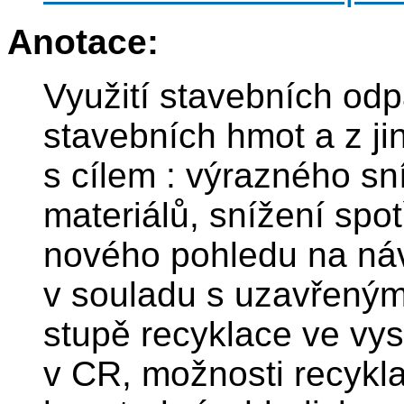
Anotace:
Využití stavebních od
stavebních hmot a z ji
s cílem : výrazného s
materiálů, snížení spo
nového pohledu na náv
v souladu s uzavřeným 
stupě recyklace ve vy
v CR, možnosti recykla