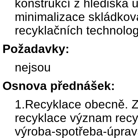
konstrukcí z hlediska u
minimalizace skládková
recyklačních technolo
Požadavky:
nejsou
Osnova přednášek:
1.Recyklace obecně. Zá
recyklace význam recyk
výroba-spotřeba-úprav