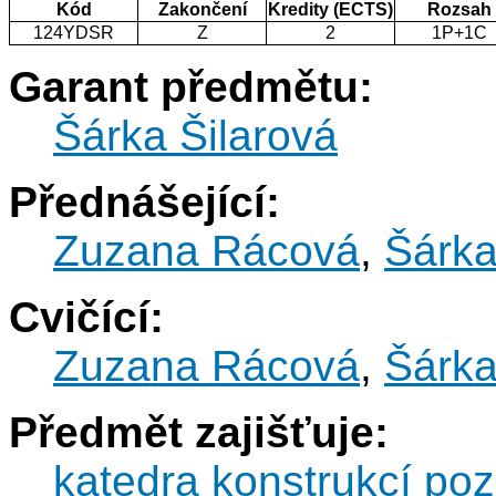
Kód
Zakončení
Kredity (ECTS)
Rozsah
124YDSR
Z
2
1P+1C
Garant předmětu:
Šárka Šilarová
Přednášející:
Zuzana Rácová
,
Šárka
Cvičící:
Zuzana Rácová
,
Šárka
Předmět zajišťuje:
katedra konstrukcí po