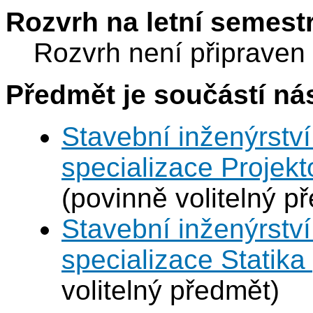
Thákurov
Rozvrh na letní semest
(budova 
A536
Rozvrh není připraven
Předmět je součástí nás
Stavební inženýrství
specializace Projek
(povinně volitelný p
Stavební inženýrství
specializace Statik
volitelný předmět)