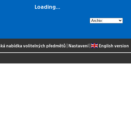
Loading...
ská nabídka volitelných předmětů
|
Nastavení
|
English version