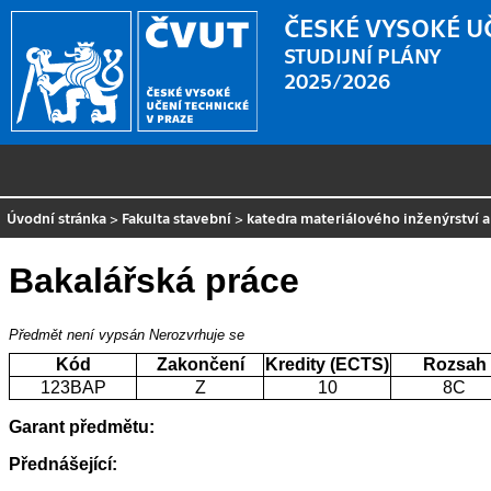
ČESKÉ VYSOKÉ U
STUDIJNÍ PLÁNY
2025/2026
Úvodní stránka
>
Fakulta stavební
>
katedra materiálového inženýrství 
Bakalářská práce
Předmět není vypsán
Nerozvrhuje se
Kód
Zakončení
Kredity (ECTS)
Rozsah
123BAP
Z
10
8C
Garant předmětu:
Přednášející: