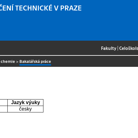
ČENÍ TECHNICKÉ V PRAZE
Fakulty
|
Celoškol
a chemie
>
Bakalářská práce
Jazyk výuky
česky