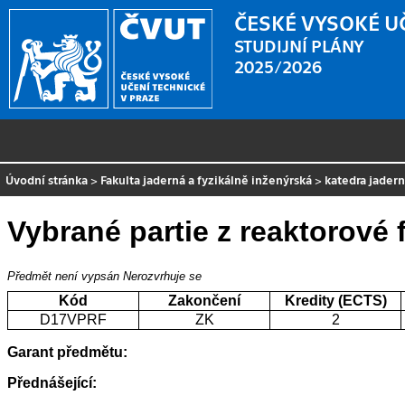
ČESKÉ VYSOKÉ U
STUDIJNÍ PLÁNY
2025/2026
Úvodní stránka
>
Fakulta jaderná a fyzikálně inženýrská
>
katedra jader
Vybrané partie z reaktorové 
Předmět není vypsán
Nerozvrhuje se
Kód
Zakončení
Kredity (ECTS)
D17VPRF
ZK
2
Garant předmětu:
Přednášející: