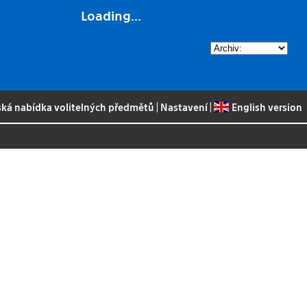
Loading...
ská nabídka volitelných předmětů
|
Nastavení
|
English version