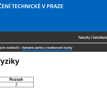
ČENÍ TECHNICKÉ V PRAZE
Fakulty
|
Celoškol
ných reaktorů
>
Vybrané partie z reaktorové fyziky
fyziky
Rozsah
2