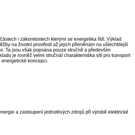
ástech i zákonitostech kterými se energetika řídí. Výklad
ěžby na životní prostředí až jejich přeměnám na ušlechtilejší
ergie. Ta jsou však popsána pouze stručně a především
ladu je rovněž velmi stručnáí charakteristika sítí pro transport
í energetické koncepci.
nergie a zastoupení jednotlivých zdrojů při výrobě elektrické