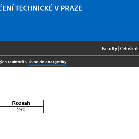
ČENÍ TECHNICKÉ V PRAZE
Fakulty
|
Celoškol
ných reaktorů
>
Úvod do energetiky
Rozsah
2+0