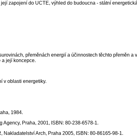
a její zapojení do UCTE, výhled do budoucna - státní energetic
 surovinách, přeměnách energií a účinnostech těchto přeměn a vli
e a její koncepce.
 v oblasti energetiky.
raha, 1984.
ting Agency, Praha, 2001, ISBN: 80-238-6578-1.
R, Nakladatelství Arch, Praha 2005, ISBN: 80-86165-98-1.