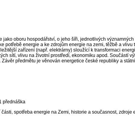
jako oboru hospodářství, o jeho šíři, jednotlivých významných č
e potřebě energie a ke zdrojům energie na zemi, těžbě a vlivu t
ležitější zařízení (např. elektrárny) sloužící k transformaci en
ých sítí, vlivu na životní prostředí, ekonomiku apod. Součástí výk
). Závěr předmětu je věnován energetice české republiky a státn
 1 přednáška
části, spotřeba energie na Zemi, historie a současnost, zdroje e