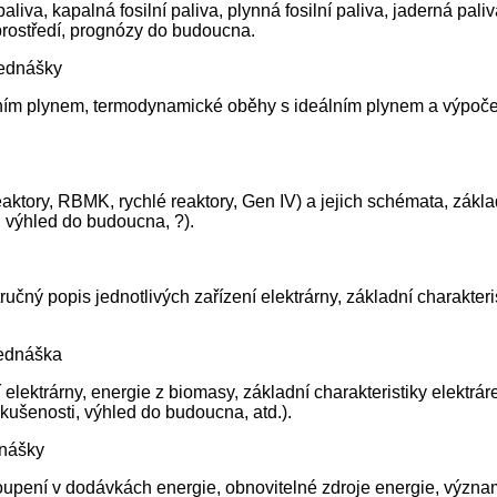
iva, kapalná fosilní paliva, plynná fosilní paliva, jaderná paliv
. prostředí, prognózy do budoucna.
řednášky
ním plynem, termodynamické oběhy s ideálním plynem a výpočet
ry, RBMK, rychlé reaktory, Gen IV) a jejich schémata, základní
, výhled do budoucna, ?).
tručný popis jednotlivých zařízení elektrárny, základní charakteri
řednáška
ní elektrárny, energie z biomasy, základní charakteristiky elekt
 zkušenosti, výhled do budoucna, atd.).
dnášky
stoupení v dodávkách energie, obnovitelné zdroje energie, význ