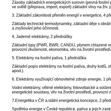
Zásoby základních energetických surovin (pevná fosilní pal
ve světě (přeprava, import, export) základní vlivy na živ
3. Základní zákonitosti přeměn energií v energetice, 4 p
Základy technické termodynamiky, základní děje s ideál
a zvyšování jeho účinnosti.
4. Jaderné elektrárny, 2 přednášky
Základní typy (PWR, BWR, CANDU, plynem chlazené reakto
provozní zkušenosti, ekonomika, vliv na životní prostředí
5. Elektrárny na fosilní paliva, 1 přednáška
Základní popis elektrárny na fosilní paliva, druhy kotlů, s
apod.).
6. Elektrárny využívající obnovitelné zdroje energie, 1 p
Vodní elektrárny, větrné elektrárny, fotovoltaické a solár
energetické soustavy, vliv na životní prostředí, provozní
7.Energetika v ČR a.státní energetická koncepce, 2 pře
Spotřeba energie v České republice, paliva a jejich za