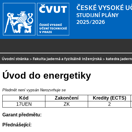
ČESKÉ VYSOKÉ U
STUDIJNÍ PLÁNY
2025/2026
Úvodní stránka
>
Fakulta jaderná a fyzikálně inženýrská
>
katedra jader
Úvod do energetiky
Předmět není vypsán
Nerozvrhuje se
Kód
Zakončení
Kredity (ECTS)
17UEN
ZK
2
Garant předmětu:
Přednášející: