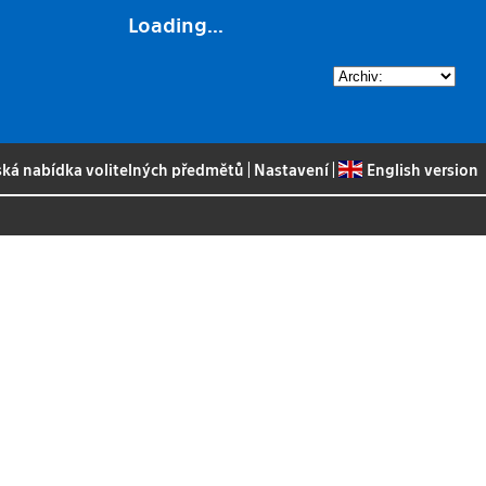
Loading...
ská nabídka volitelných předmětů
|
Nastavení
|
English version