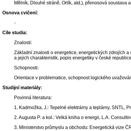
Mělník, Dlouhé stráně, Orlík, atd.), přenosová soustava 
Osnova cvičení:
-
Cíle studia:
Znalosti:
Základní znalosti o energetice, energetických zdrojích a
a jejich charakteristik, popis energetiky v české republic
Schopnosti:
Orientace v problematice, schopnost logického uvažování
Studijní materiály:
Povinná literatura:
1. Kadrnožka, J.: Tepelné elektrárny a teplárny, SNTL, P
2. Augusta P. a kol.: Velká kniha o energii, L.A. Consul
3. Ministerstvo průmyslu a obchodu: Energetická vize Č