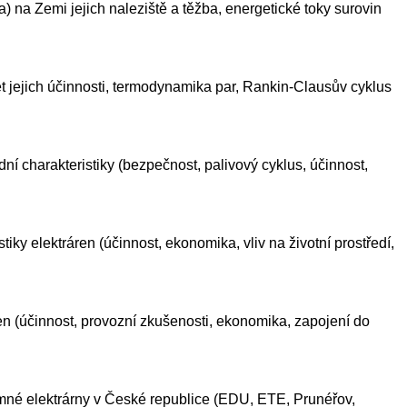
a) na Zemi jejich naleziště a těžba, energetické toky surovin
 jejich účinnosti, termodynamika par, Rankin-Clausův cyklus
 charakteristiky (bezpečnost, palivový cyklus, účinnost,
stiky elektráren (účinnost, ekonomika, vliv na životní prostředí,
ráren (účinnost, provozní zkušenosti, ekonomika, zapojení do
amné elektrárny v České republice (EDU, ETE, Prunéřov,