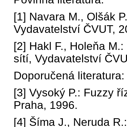
[1] Navara M., Olšák P
Vydavatelství ČVUT, 2
[2] Hakl F., Holeňa M.
sítí, Vydavatelství ČV
Doporučená literatura:
[3] Vysoký P.: Fuzzy ř
Praha, 1996.
[4] Šíma J., Neruda R.