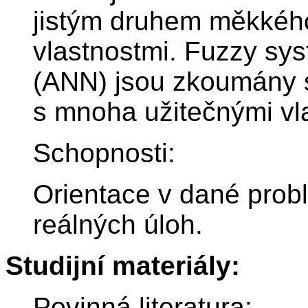
jistým druhem měkkéh
vlastnostmi. Fuzzy sy
(ANN) jsou zkoumány 
s mnoha užitečnými vla
Schopnosti:
Orientace v dané prob
reálných úloh.
Studijní materiály:
Povinná literatura: