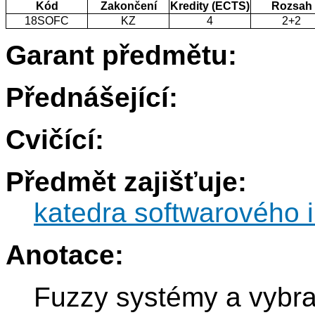
Kód
Zakončení
Kredity (ECTS)
Rozsah
18SOFC
KZ
4
2+2
Garant předmětu:
Přednášející:
Cvičící:
Předmět zajišťuje:
katedra softwarového i
Anotace:
Fuzzy systémy a vybra