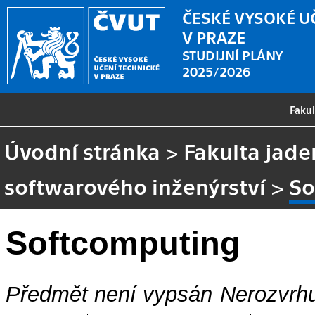
ČESKÉ VYSOKÉ U
V PRAZE
STUDIJNÍ PLÁNY
2025/2026
Faku
Úvodní stránka
>
Fakulta jade
softwarového inženýrství
>
So
Softcomputing
Předmět není vypsán
Nerozvrhu