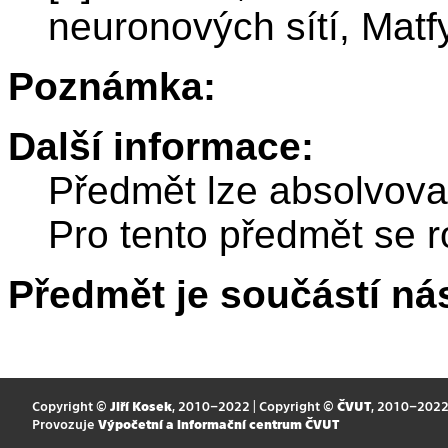
neuronových sítí, Matf
Poznámka:
Další informace:
Předmět lze absolvov
Pro tento předmět se r
Předmět je součástí nás
Copyright ©
Jiří Kosek
, 2010–2022 | Copyright ©
ČVUT
, 2010–202
Provozuje
Výpočetní a informační centrum ČVUT