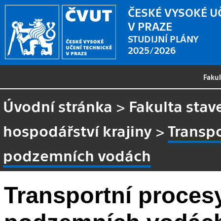
ČESKÉ VYSOKÉ U
V PRAZE
STUDIJNÍ PLÁNY
2025/2026
Faku
Úvodní stránka
>
Fakulta stav
hospodářství krajiny
>
Transpo
podzemních vodách
Transportní proces