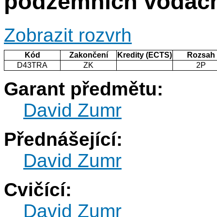
podzemních vodác
Zobrazit rozvrh
Kód
Zakončení
Kredity (ECTS)
Rozsah
D43TRA
ZK
2P
Garant předmětu:
David Zumr
Přednášející:
David Zumr
Cvičící:
David Zumr