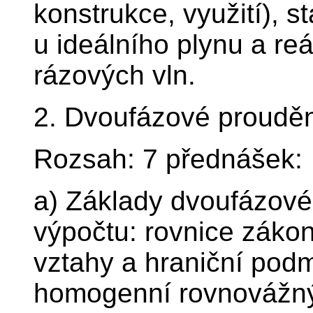
konstrukce, využití), s
u ideálního plynu a reá
rázových vln.
2. Dvoufázové proudě
Rozsah: 7 přednášek:
a) Základy dvoufázové
výpočtu: rovnice zákon
vztahy a hraniční podm
homogenní rovnovážn