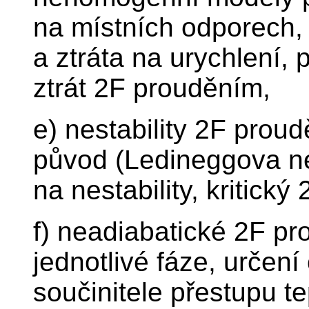
na místních odporech, 
a ztráta na urychlení, 
ztrát 2F prouděním,
e) nestability 2F proudě
původ (Ledineggova nest
na nestability, kritický
f) neadiabatické 2F pr
jednotlivé fáze, určen
součinitele přestupu tep