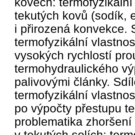
kovech: termofyzikální
tekutých kovů (sodík, 
i přirozená konvekce. S
termofyzikální vlastnost
vysokých rychlostí pro
termohydraulického vý
palivovými články. Sdíl
termofyzikální vlastnos
po výpočty přestupu tep
problematika zhoršení 
v tekutých solích: term