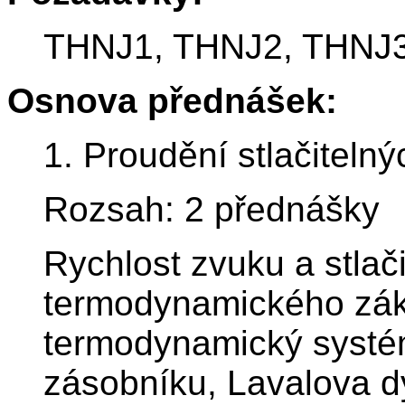
THNJ1, THNJ2, THNJ3 
Osnova přednášek:
1. Proudění stlačitelný
Rozsah: 2 přednášky
Rychlost zvuku a stlačit
termodynamického zák
termodynamický systém,
zásobníku, Lavalova dý