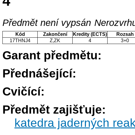
4
Předmět není vypsán
Nerozvrhu
Kód
Zakončení
Kredity (ECTS)
Rozsah
17THNJ4
Z,ZK
4
3+0
Garant předmětu:
Přednášející:
Cvičící:
Předmět zajišťuje:
katedra jaderných reak