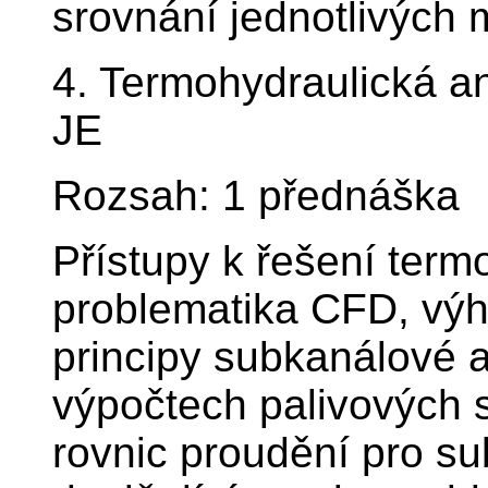
srovnání jednotlivých m
4. Termohydraulická an
JE
Rozsah: 1 přednáška
Přístupy k řešení term
problematika CFD, vý
principy subkanálové an
výpočtech palivových 
rovnic proudění pro s