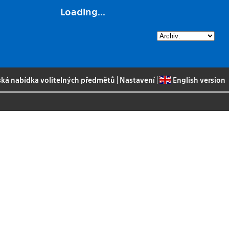
Loading...
ská nabídka volitelných předmětů
|
Nastavení
|
English version