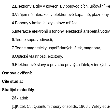
2.Elektrony a díry v kovech a v polovodičích, určování F
3.Vzájemné interakce v elektronové kapalině, plazmony,
4.Fonony v kmitající krystalové mřížce,
5.Interakce elektronů s fonony, elektrická a tepelná vodiv
6.Teorie supravodivosti,
7.Teorie magneticky uspořádaných látek, magnony,
8.Optické vlastnosti, excitony,
9.Elektronové stavy u povrchů pevných látek, v tenkých 
Osnova cvičení:
Cíle studia:
Studijní materiály:
Základní:
[1]Kittel, C. : Quantum theory of solids, 1963 J.Wiley et