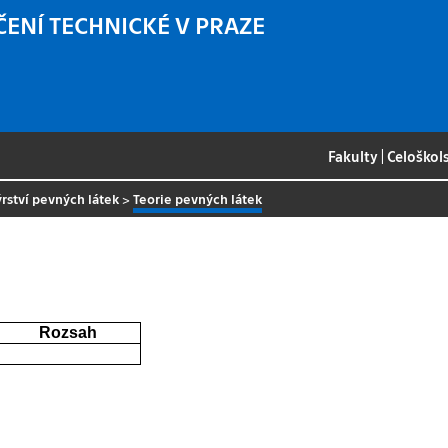
ČENÍ TECHNICKÉ V PRAZE
Fakulty
|
Celoškol
rství pevných látek
>
Teorie pevných látek
Rozsah