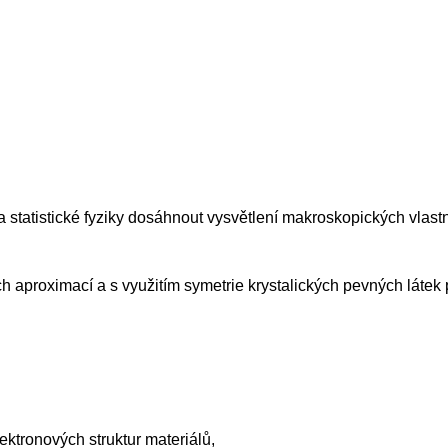
tatistické fyziky dosáhnout vysvětlení makroskopických vlastn
aproximací a s využitím symetrie krystalických pevných látek p
ektronových struktur materiálů,