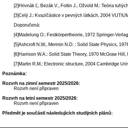
[2]Hrivnák Ľ, Bezák V., Foltin J., Ožvold M.: Teória tuhýc
[3]Celý J.: Kvazičástice v pevných látkách, 2004 VUTIU
Doporučená:
[4]Madelung O.: Festkörpertheorie, 1972 Springer-Verlag
[5]Ashcroft N.W., Mermin N.D. : Solid State Physics, 19
[6]Harrison W.A.: Solid State Theory, 1970 McGraw Hill,
[7]Martin R.M.: Electronic structure, 2004 Cambridge Uni
Poznámka:
Rozvrh na zimní semestr 2025/2026:
Rozvrh není připraven
Rozvrh na letní semestr 2025/2026:
Rozvrh není připraven
Předmět je součástí následujících studijních plánů: