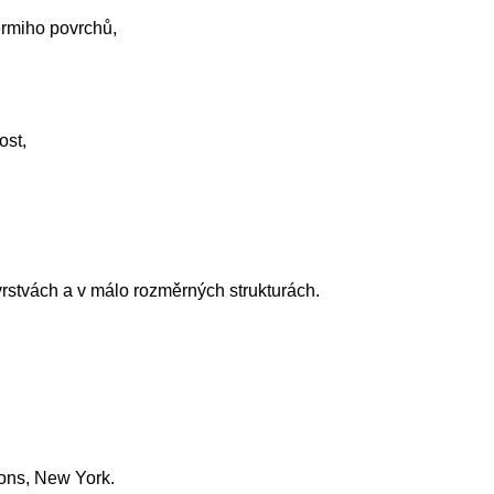
ermiho povrchů,
ost,
vrstvách a v málo rozměrných strukturách.
 Sons, New York.