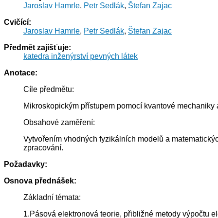
Jaroslav Hamrle
,
Petr Sedlák
,
Štefan Zajac
Cvičící:
Jaroslav Hamrle
,
Petr Sedlák
,
Štefan Zajac
Předmět zajišťuje:
katedra inženýrství pevných látek
Anotace:
Cíle předmětu:
Mikroskopickým přístupem pomocí kvantové mechaniky a s
Obsahové zaměření:
Vytvořením vhodných fyzikálních modelů a matematických 
zpracování.
Požadavky:
Osnova přednášek:
Základní témata:
1.Pásová elektronová teorie, přibližné metody výpočtu el