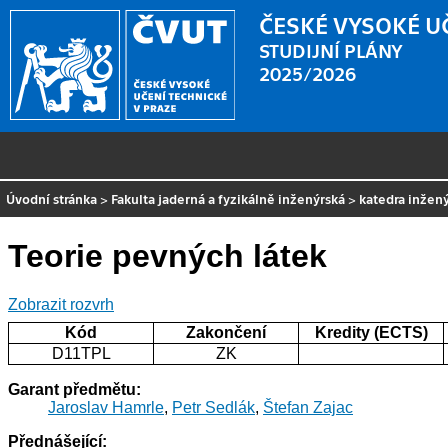
ČESKÉ VYSOKÉ U
STUDIJNÍ PLÁNY
2025/2026
Úvodní stránka
>
Fakulta jaderná a fyzikálně inženýrská
>
katedra inžený
Teorie pevných látek
Zobrazit rozvrh
Kód
Zakončení
Kredity (ECTS)
D11TPL
ZK
Garant předmětu:
Jaroslav Hamrle
,
Petr Sedlák
,
Štefan Zajac
Přednášející: