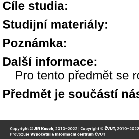
Cíle studia:
Studijní materiály:
Poznámka:
Další informace:
Pro tento předmět se r
Předmět je součástí nás
Copyright ©
Jiří Kosek
, 2010–2022 | Copyright ©
ČVUT
, 2010–202
Provozuje
Výpočetní a informační centrum ČVUT