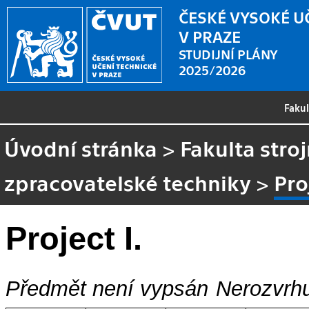
ČESKÉ VYSOKÉ U
V PRAZE
STUDIJNÍ PLÁNY
2025/2026
Faku
Úvodní stránka
>
Fakulta stroj
zpracovatelské techniky
>
Pro
Project I.
Předmět není vypsán
Nerozvrhu