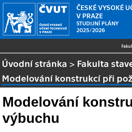
ČESKÉ VYSOKÉ U
V PRAZE
STUDIJNÍ PLÁNY
2025/2026
Faku
Úvodní stránka
>
Fakulta stav
Modelování konstrukcí při po
Modelování konstru
výbuchu