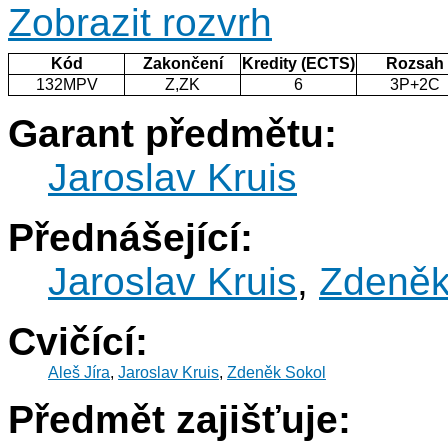
Zobrazit rozvrh
Kód
Zakončení
Kredity (ECTS)
Rozsah
132MPV
Z,ZK
6
3P+2C
Garant předmětu:
Jaroslav Kruis
Přednášející:
Jaroslav Kruis
,
Zdeněk
Cvičící:
Aleš Jíra
,
Jaroslav Kruis
,
Zdeněk Sokol
Předmět zajišťuje: