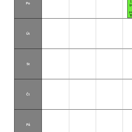
1
Po
(
pa
T
(
Út
St
Čt
Pá