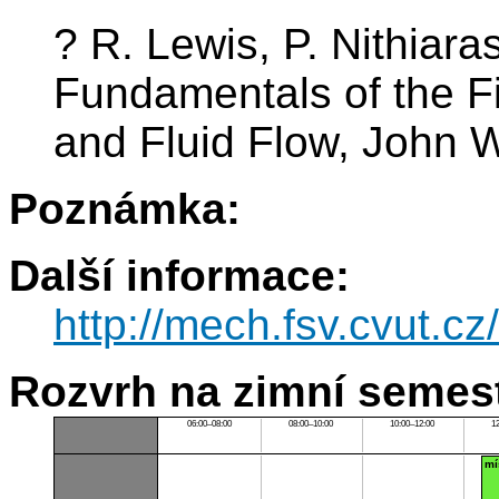
? R. Lewis, P. Nithiar
Fundamentals of the F
and Fluid Flow, John W
Poznámka:
Další informace:
http://mech.fsv.cvut.cz
Rozvrh na zimní semest
06:00–08:00
08:00–10:00
10:00–12:00
1
mí