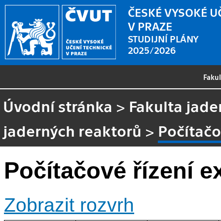
ČESKÉ VYSOKÉ U
V PRAZE
STUDIJNÍ PLÁNY
2025/2026
Faku
Úvodní stránka
>
Fakulta jade
jaderných reaktorů
>
Počítačo
Počítačové řízení 
Zobrazit rozvrh