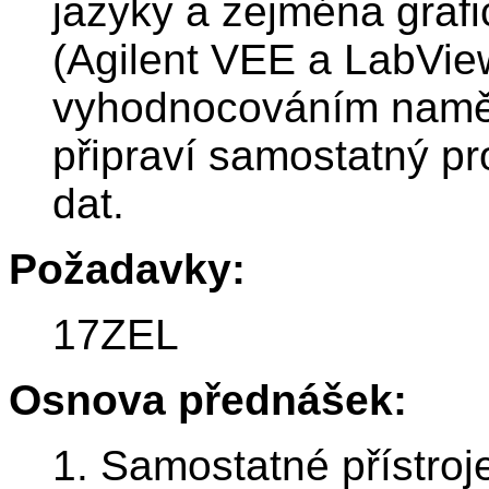
jazyky a zejména graf
(Agilent VEE a LabVie
vyhodnocováním naměř
připraví samostatný pr
dat.
Požadavky:
17ZEL
Osnova přednášek:
1. Samostatné přístroj