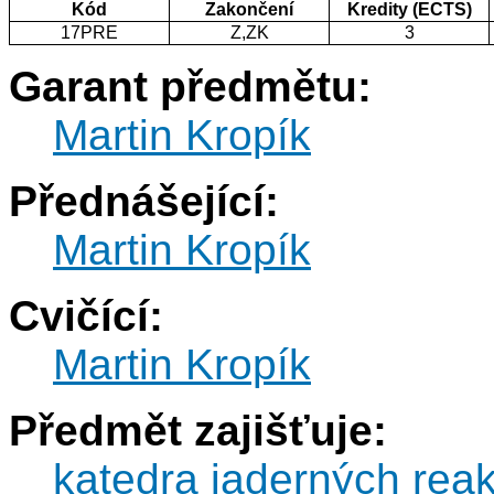
Kód
Zakončení
Kredity (ECTS)
17PRE
Z,ZK
3
Garant předmětu:
Martin Kropík
Přednášející:
Martin Kropík
Cvičící:
Martin Kropík
Předmět zajišťuje:
katedra jaderných reak