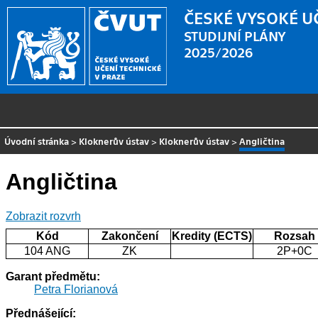
ČESKÉ VYSOKÉ U
STUDIJNÍ PLÁNY
2025/2026
Úvodní stránka
>
Kloknerův ústav
>
Kloknerův ústav
>
Angličtina
Angličtina
Zobrazit rozvrh
Kód
Zakončení
Kredity (ECTS)
Rozsah
104 ANG
ZK
2P+0C
Garant předmětu:
Petra Florianová
Přednášející: