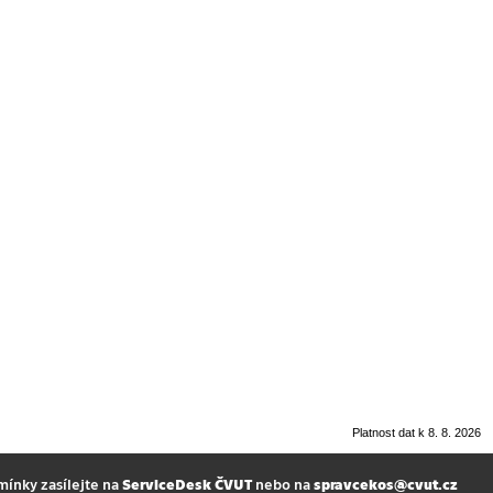
Platnost dat k 8. 8. 2026
mínky zasílejte na
ServiceDesk ČVUT
nebo na
spravcekos@cvut.cz