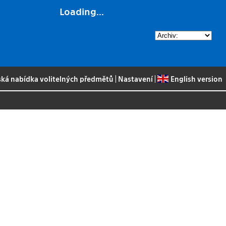
Loading...
ská nabídka volitelných předmětů
|
Nastavení
|
English version