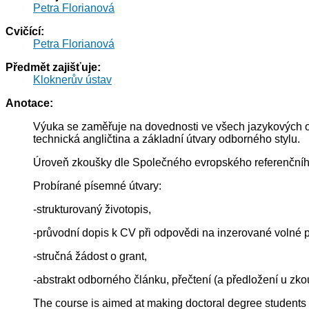
Petra Florianová
Cvičící:
Petra Florianová
Předmět zajišťuje:
Kloknerův ústav
Anotace:
Výuka se zaměřuje na dovednosti ve všech jazykových o
technická angličtina a základní útvary odborného stylu.
Úroveň zkoušky dle Společného evropského referenčního 
Probírané písemné útvary:
-strukturovaný životopis,
-průvodní dopis k CV při odpovědi na inzerované volné p
-stručná žádost o grant,
-abstrakt odborného článku, přečtení (a předložení u zko
The course is aimed at making doctoral degree students fa