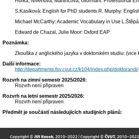
Horká, Nivenová, Martincová, Giormani: Professional Eng
S.Kasíková: English for PhD students R. Murphy: Engli
Michael McCarthy: Academic Vocabulary in Use L.Štěpáne
Edward de Chazal, Julie Moor: Oxford EAP
Poznámka:
Zkouška z anglického jazyka v doktorském studiu: (v
Další informace:
http://departments.fsv.cvut.cz/k104/index.php/doktorandi/
Rozvrh na zimní semestr 2025/2026:
Rozvrh není připraven
Rozvrh na letní semestr 2025/2026:
Rozvrh není připraven
Předmět je součástí následujících studijních plánů:
Copyright ©
Jiří Kosek
, 2010–2022 | Copyright ©
ČVUT
, 2010–202