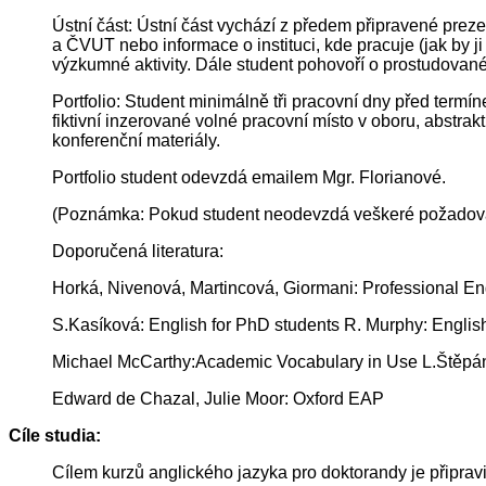
Ústní část: Ústní část vychází z předem připravené prez
a ČVUT nebo informace o instituci, kde pracuje (jak by j
výzkumné aktivity. Dále student pohovoří o prostudované
Portfolio: Student minimálně tři pracovní dny před termí
fiktivní inzerované volné pracovní místo v oboru, abstrak
konferenční materiály.
Portfolio student odevzdá emailem Mgr. Florianové.
(Poznámka: Pokud student neodevzdá veškeré požadovan
Doporučená literatura:
Horká, Nivenová, Martincová, Giormani: Professional Eng
S.Kasíková: English for PhD students R. Murphy: Engli
Michael McCarthy:Academic Vocabulary in Use L.Štěpáne
Edward de Chazal, Julie Moor: Oxford EAP
Cíle studia:
Cílem kurzů anglického jazyka pro doktorandy je připrav