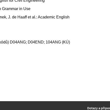
lish for Civil Engineering
sh Grammar in Use
k, J. de Haaff et al.: Academic English
ice kódů) D04ANG; D04END; 104ANG (KÚ)
2
Dotazy a připo