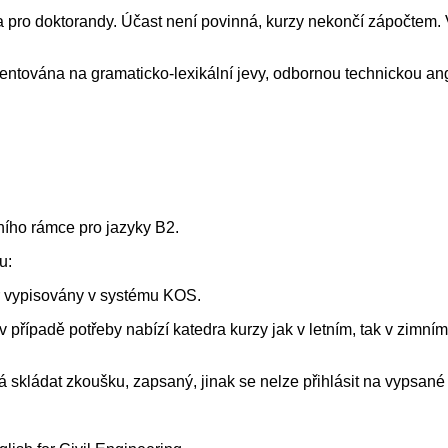
a pro doktorandy. Účast není povinná, kurzy nekončí zápočtem. V
ntována na gramaticko-lexikální jevy, odbornou technickou angl
ího rámce pro jazyky B2.
u:
tr vypisovány v systému KOS.
 případě potřeby nabízí katedra kurzy jak v letním, tak v zimní
tá skládat zkoušku, zapsaný, jinak se nelze přihlásit na vypsa