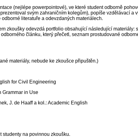
entace (nejlépe powerpointové), ve které student odborně poho
i prezentoval svým zahraničním kolegům), popíše vzdělávací a vý
 odborné literatuře a odevzdaných materiálech.
nem zkoušky odevzdá portfolio obsahující následující materiály: 
t odborného článku, který přečetl, seznam prostudované odborné l
é materiály, nebude ke zkoušce připuštěn.)
lish for Civil Engineering
sh Grammar in Use
k, J. de Haaff a kol.: Academic English
it studenty na povinnou zkoušku.