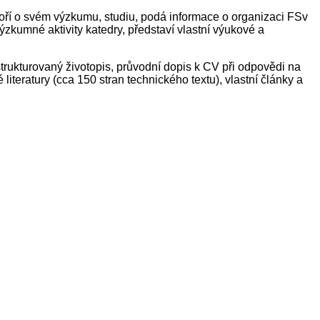
voří o svém výzkumu, studiu, podá informace o organizaci FSv
zkumné aktivity katedry, představí vlastní výukové a
strukturovaný životopis, průvodní dopis k CV při odpovědi na
iteratury (cca 150 stran technického textu), vlastní články a