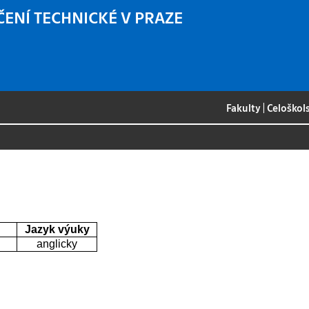
ČENÍ TECHNICKÉ V PRAZE
Fakulty
|
Celoškol
Jazyk výuky
anglicky