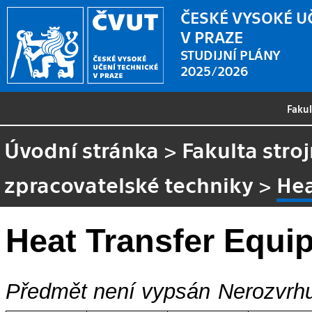
ČESKÉ VYSOKÉ U
V PRAZE
STUDIJNÍ PLÁNY
2025/2026
Faku
Úvodní stránka
>
Fakulta stroj
zpracovatelské techniky
>
Hea
Heat Transfer Equi
Předmět není vypsán
Nerozvrhu