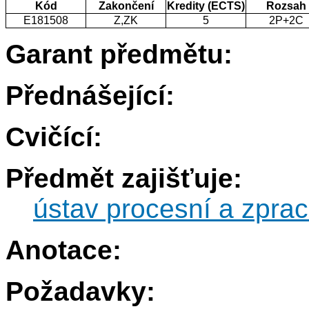
Kód
Zakončení
Kredity (ECTS)
Rozsah
E181508
Z,ZK
5
2P+2C
Garant předmětu:
Přednášející:
Cvičící:
Předmět zajišťuje:
ústav procesní a zprac
Anotace:
Požadavky: