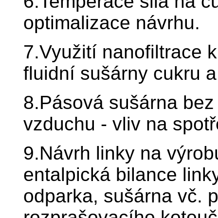
6.Temperace sila na cuk
optimalizace návrhu.
7.Využití nanofiltrace 
fluidní sušárny cukru a
8.Pásová sušárna bez a
vzduchu - vliv na spot
9.Návrh linky na výro
entalpická bilance link
odparka, sušárna vč. p
rozprašovacího kotouč