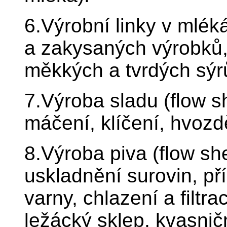
6.Výrobní linky v mlék
a zakysaných výrobků,
měkkých a tvrdých sýr
7.Výroba sladu (flow s
máčení, klíčení, hvozd
8.Výroba piva (flow she
uskladnění surovin, př
varny, chlazení a filtr
ležácký sklep, kvasnič