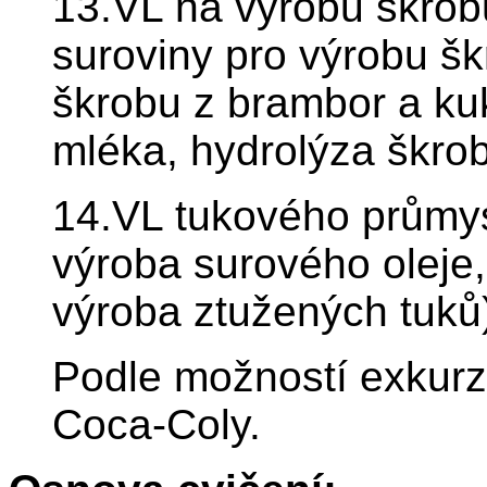
13.VL na výrobu škrobu
suroviny pro výrobu šk
škrobu z brambor a ku
mléka, hydrolýza škrob
14.VL tukového průmys
výroba surového oleje, 
výroba ztužených tuků
Podle možností exkurz
Coca-Coly.