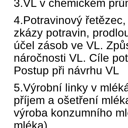
3.VL v chemickém prům
4.Potravinový řetězec, 
zkázy potravin, prodlou
účel zásob ve VL. Způ
náročnosti VL. Cíle po
Postup při návrhu VL
5.Výrobní linky v mlék
příjem a ošetření mléka
výroba konzumního ml
mléka).