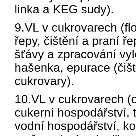
linka a KEG sudy).
9.VL v cukrovarech (fl
řepy, čištění a praní ř
šťávy a zpracování vy
hašenka, epurace (čiště
cukrovary).
10.VL v cukrovarech (o
cukerní hospodářství, 
vodní hospodářství, k