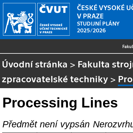
ČESKÉ VYSOKÉ U
V PRAZE
STUDIJNÍ PLÁNY
2025/2026
Faku
Úvodní stránka
>
Fakulta stroj
zpracovatelské techniky
>
Pro
Processing Lines
Předmět není vypsán
Nerozvrhu