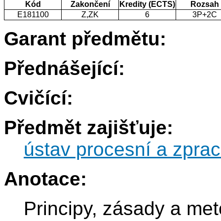
Kód
Zakončení
Kredity (ECTS)
Rozsah
E181100
Z,ZK
6
3P+2C
Garant předmětu:
Přednášející:
Cvičící:
Předmět zajišťuje:
ústav procesní a zprac
Anotace:
Principy, zásady a met