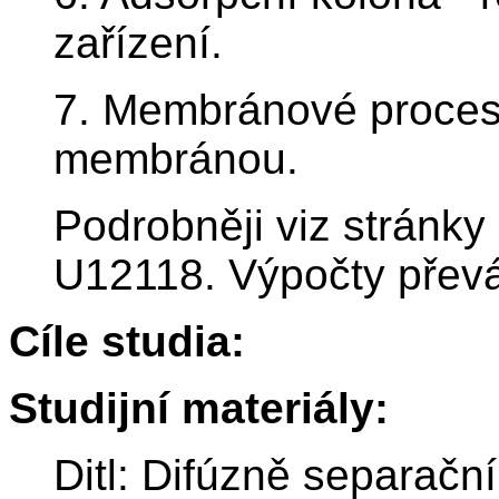
zařízení.
7. Membránové procesy
membránou.
Podrobněji viz stránk
U12118. Výpočty přev
Cíle studia:
Studijní materiály:
Ditl: Difúzně separačn