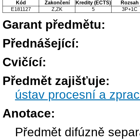
Kód
Zakončení
Kredity (ECTS)
Rozsah
E181127
Z,ZK
5
3P+1C
Garant předmětu:
Přednášející:
Cvičící:
Předmět zajišťuje:
ústav procesní a zprac
Anotace:
Předmět difúzně separ