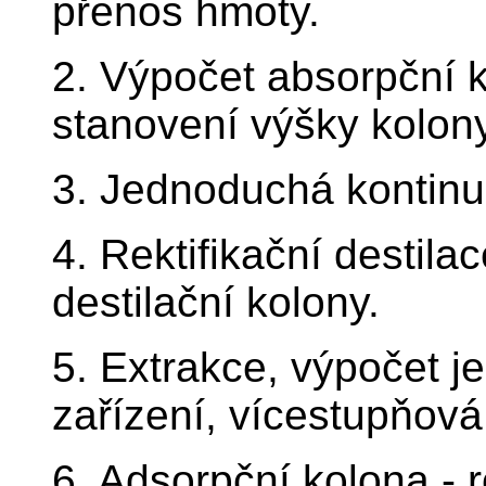
přenos hmoty.
2. Výpočet absorpční ko
stanovení výšky kolony
3. Jednoduchá kontinuá
4. Rektifikační destila
destilační kolony.
5. Extrakce, výpočet 
zařízení, vícestupňová
6. Adsorpční kolona - 