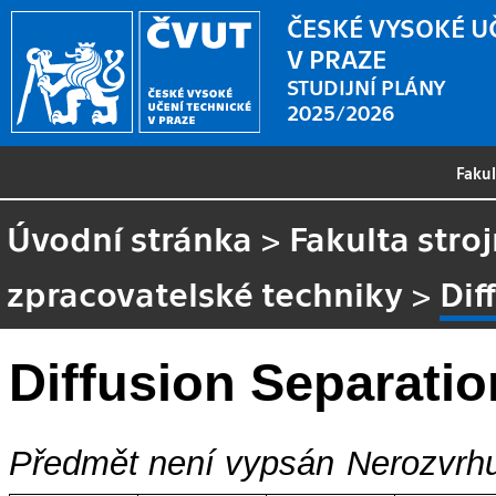
ČESKÉ VYSOKÉ U
V PRAZE
STUDIJNÍ PLÁNY
2025/2026
Faku
Úvodní stránka
>
Fakulta stroj
zpracovatelské techniky
>
Dif
Diffusion Separati
Předmět není vypsán
Nerozvrhu