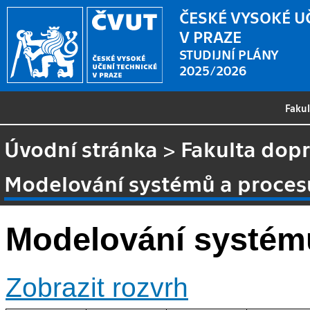
ČESKÉ VYSOKÉ U
V PRAZE
STUDIJNÍ PLÁNY
2025/2026
Faku
Úvodní stránka
>
Fakulta dopr
Modelování systémů a proces
Modelování systém
Zobrazit rozvrh