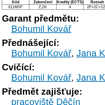
Kód
Zakončení
Kredity (ECTS)
Rozsah
611MSP
Z,ZK
4
2P+2C+1
Garant předmětu:
Bohumil Kovář
Přednášející:
Bohumil Kovář
,
Jana K
Cvičící:
Bohumil Kovář
,
Jana K
Předmět zajišťuje:
pracoviště Děčín