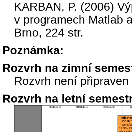
KARBAN, P. (2006) Vý
v programech Matlab a
Brno, 224 str.
Poznámka:
Rozvrh na zimní semest
Rozvrh není připraven
Rozvrh na letní semest
06:00–08:00
08:00–10:00
10:00–12:00
1
místno
DC:PU
Kovář B
11:30–13
(přednáš