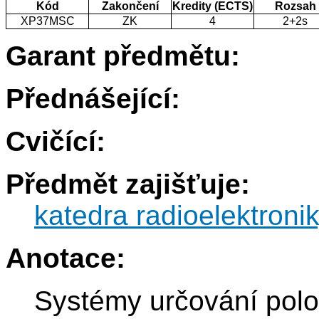
Kód
Zakončení
Kredity (ECTS)
Rozsah
XP37MSC
ZK
4
2+2s
Garant předmětu:
Přednášející:
Cvičící:
Předmět zajišťuje:
katedra radioelektroni
Anotace:
Systémy určování poloh