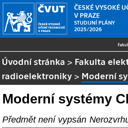
ČESKÉ VYSOKÉ U
V PRAZE
STUDIJNÍ PLÁNY
2025/2026
Faku
Úvodní stránka
>
Fakulta elek
radioelektroniky
>
Moderní s
Moderní systémy 
Předmět není vypsán
Nerozvrhu