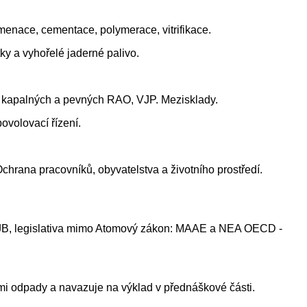
umenace, cementace, polymerace, vitrifikace.
ky a vyhořelé jaderné palivo.
ní kapalných a pevných RAO, VJP. Mezisklady.
ovolovací řízení.
chrana pracovníků, obyvatelstva a životního prostředí.
y SÚJB, legislativa mimo Atomový zákon: MAAE a NEA OECD -
ními odpady a navazuje na výklad v přednáškové části.