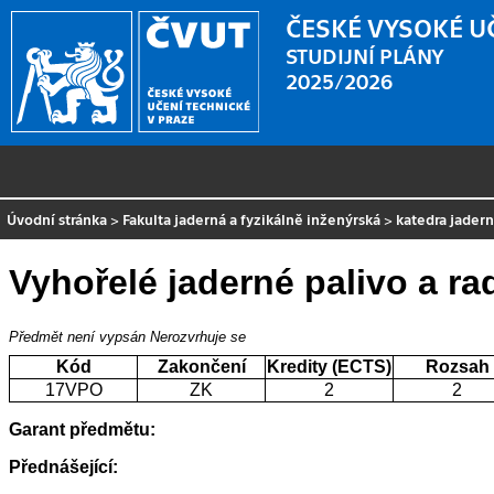
ČESKÉ VYSOKÉ U
STUDIJNÍ PLÁNY
2025/2026
Úvodní stránka
>
Fakulta jaderná a fyzikálně inženýrská
>
katedra jader
Vyhořelé jaderné palivo a ra
Předmět není vypsán
Nerozvrhuje se
Kód
Zakončení
Kredity (ECTS)
Rozsah
17VPO
ZK
2
2
Garant předmětu:
Přednášející: