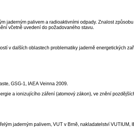
lým jaderným palivem a radioaktivními odpady. Znalost způsob
odnění včetně uvedení do požadovaného stavu.
lostí v dalších oblastech problematiky jaderně energetických z
 waste, GSG-1, IAEA Veinna 2009.
ergie a ionizujícího záření (atomový zákon), ve znění pozdějšíc
ořelým jaderným palivem, VUT v Brně, nakladatelství VUTIUM,