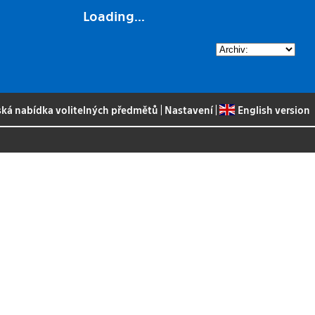
Loading...
ská nabídka volitelných předmětů
|
Nastavení
|
English version