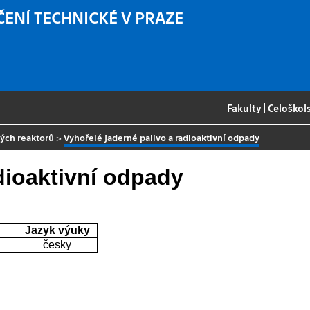
ČENÍ TECHNICKÉ V PRAZE
Fakulty
|
Celoškol
ných reaktorů
>
Vyhořelé jaderné palivo a radioaktivní odpady
dioaktivní odpady
Jazyk výuky
česky