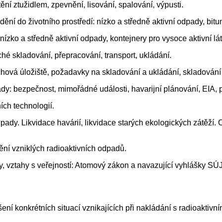
ní ztužidlem, zpevnění, lisování, spalování, výpusti.
dění do životního prostředí: nízko a středně aktivní odpady, bit
ízko a středně aktivní odpady, kontejnery pro vysoce aktivní lát
é skladování, přepracování, transport, ukládání.
rchová úložiště, požadavky na skladování a ukládání, skladová
dy: bezpečnost, mimořádné události, havarijní plánování, EIA, p
ch technologií.
dy. Likvidace havárií, likvidace starých ekologických zátěží. O
ění vzniklých radioaktivních odpadů.
pady, vztahy s veřejností: Atomový zákon a navazující vyhlášk
šení konkrétních situací vznikajících při nakládání s radioaktiv