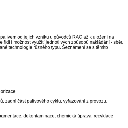
 palivem od jejich vzniku u původců RAO až k uložení na
ídí i možnost využití jednotlivých způsobů nakládání - sběr,
ované technologie různého typu. Seznámení se s těmito
gorizace.
ů, zadní část palivového cyklu, vyřazování z provozu.
Fragmentace, dekontaminace, chemická úprava, recyklace