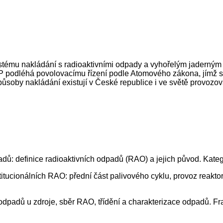
ystému nakládání s radioaktivními odpady a vyhořelým jaderným
 podléhá povolovacímu řízení podle Atomového zákona, jímž se ř
 způsoby nakládání existují v České republice i ve světě provoz
padů: definice radioaktivních odpadů (RAO) a jejich původ. Kate
itucionálních RAO: přední část palivového cyklu, provoz reaktor
odpadů u zdroje, sběr RAO, třídění a charakterizace odpadů. 