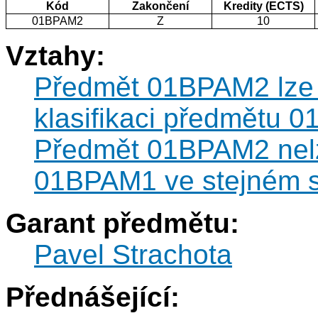
Kód
Zakončení
Kredity (ECTS)
01BPAM2
Z
10
Vztahy:
Předmět 01BPAM2 lze k
klasifikaci předmětu 
Předmět 01BPAM2 nel
01BPAM1 ve stejném s
Garant předmětu:
Pavel Strachota
Přednášející: