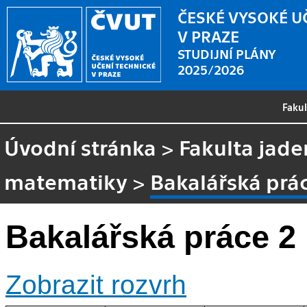
ČESKÉ VYSOKÉ U
V PRAZE
STUDIJNÍ PLÁNY
2025/2026
Faku
Úvodní stránka
>
Fakulta jade
matematiky
>
Bakalářská prá
Bakalářská práce 2
Zobrazit rozvrh