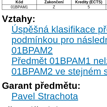
Kód
Zakončení
Kredity (ECTS)
01BPAM1
Z
5
Vztahy:
Úspěšná klasifikace 
podmínkou pro následn
01BPAM2
Předmět 01BPAM1 nel
01BPAM2 ve stejném s
Garant předmětu:
Pavel Strachota