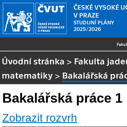
ČESKÉ VYSOKÉ U
V PRAZE
STUDIJNÍ PLÁNY
2025/2026
Faku
Úvodní stránka
>
Fakulta jade
matematiky
>
Bakalářská prá
Bakalářská práce 1
Zobrazit rozvrh