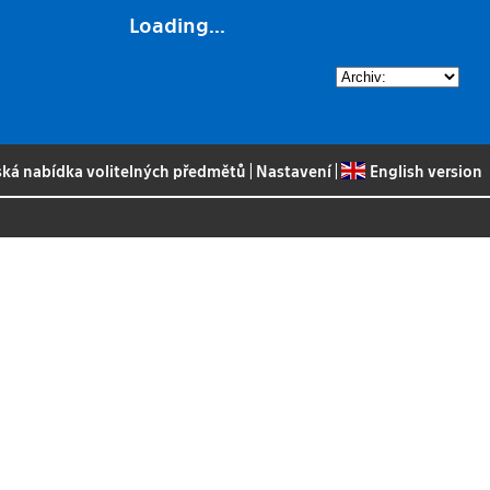
Loading...
ská nabídka volitelných předmětů
|
Nastavení
|
English version