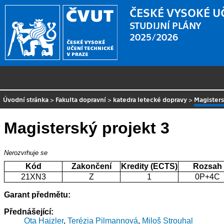
ČESKÉ VYSOKÉ U
STUDIJNÍ PLÁNY
2025/2026
Úvodní stránka
>
Fakulta dopravní
>
katedra letecké dopravy
>
Magisters
Magisterský projekt 3
Nerozvrhuje se
Kód
Zakončení
Kredity (ECTS)
Rozsah
21XN3
Z
1
0P+4C
Garant předmětu:
Přednášející:
Ota Hajzler
,
Terézia Pilmannová
,
Miloš Strouhal