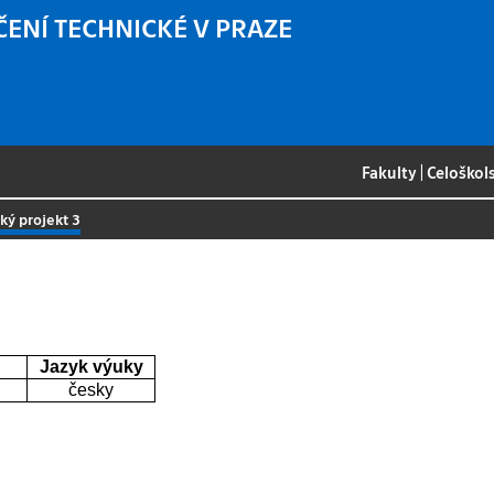
ČENÍ TECHNICKÉ V PRAZE
Fakulty
|
Celoškol
ký projekt 3
Jazyk výuky
česky