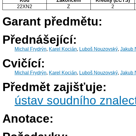
Kód
Zakončení
Kredity (ECTS)
22XN2
Z
2
Garant předmětu:
Přednášející:
Michal Frydrýn
,
Karel Kocián
,
Luboš Nouzovský
,
Jakub 
Cvičící:
Michal Frydrýn
,
Karel Kocián
,
Luboš Nouzovský
,
Jakub 
Předmět zajišťuje:
ústav soudního znalec
Anotace: