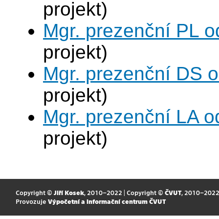
projekt)
Mgr. prezenční PL o
projekt)
Mgr. prezenční DS 
projekt)
Mgr. prezenční LA o
projekt)
Copyright ©
Jiří Kosek
, 2010–2022 | Copyright ©
ČVUT
, 2010–202
Provozuje
Výpočetní a informační centrum ČVUT