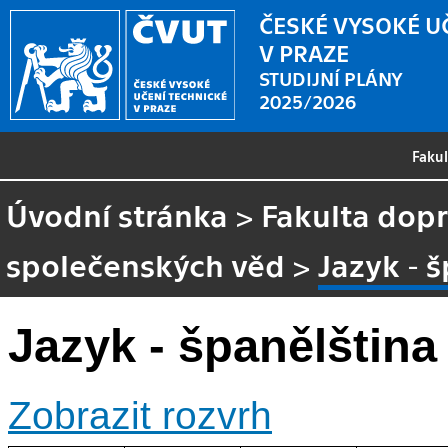
ČESKÉ VYSOKÉ U
V PRAZE
STUDIJNÍ PLÁNY
2025/2026
Faku
Úvodní stránka
>
Fakulta dopr
společenských věd
>
Jazyk - 
Jazyk - španělština
Zobrazit rozvrh