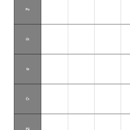
Po
Út
St
Čt
Pá