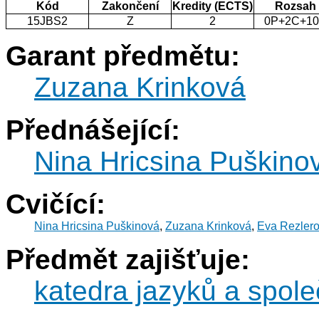
Kód
Zakončení
Kredity (ECTS)
Rozsah
15JBS2
Z
2
0P+2C+1
Garant předmětu:
Zuzana Krinková
Přednášející:
Nina Hricsina Puškino
Cvičící:
Nina Hricsina Puškinová
,
Zuzana Krinková
,
Eva Rezler
Předmět zajišťuje:
katedra jazyků a spol