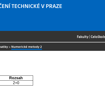
ČENÍ TECHNICKÉ V PRAZE
Fakulty
|
Celoškol
matiky
>
Numerické metody 2
Rozsah
2+0