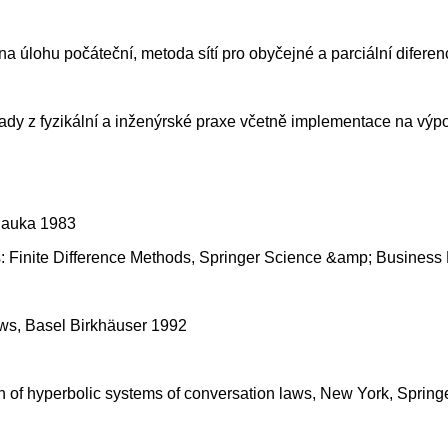
úlohu počáteční, metoda sítí pro obyčejné a parciální diferenc
ady z fyzikální a inženýrské praxe včetně implementace na výp
 Nauka 1983
ns: Finite Difference Methods, Springer Science &amp; Business
aws, Basel Birkhäuser 1992
on of hyperbolic systems of conversation laws, New York, Spring