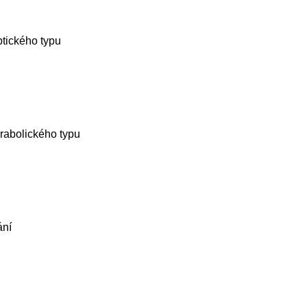
ptického typu
arabolického typu
ání