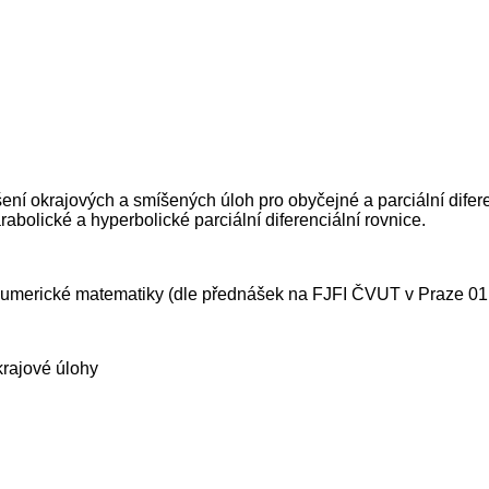
í okrajových a smíšených úloh pro obyčejné a parciální difere
abolické a hyperbolické parciální diferenciální rovnice.
 a numerické matematiky (dle přednášek na FJFI ČVUT v Praz
krajové úlohy