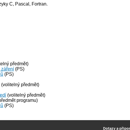
ky C, Pascal, Fortran.
telný předmět)
 záření
(PS)
lů
(PS)
(volitelný předmět)
ředí
(volitelný předmět)
předmět programu)
lů
(PS)
2
Dotazy a připo