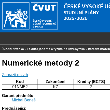
ČESKÉ VYSOKÉ U
STUDIJNÍ PLÁNY
2025/2026
Úvodní stránka
>
Fakulta jaderná a fyzikálně inženýrská
>
katedra mate
Numerické metody 2
Zobrazit rozvrh
Kód
Zakončení
Kredity (ECTS)
01NME2
KZ
2
Garant předmětu:
Michal Beneš
Přednášející: