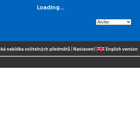
Loading...
ská nabídka volitelných předmětů
|
Nastavení
|
English version