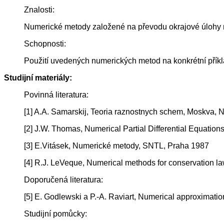
Znalosti:
Numerické metody založené na převodu okrajové úlohy na 
Schopnosti:
Použití uvedených numerických metod na konkrétní příkl
Studijní materiály:
Povinná literatura:
[1] A.A. Samarskij, Teoria raznostnych schem, Moskva,
[2] J.W. Thomas, Numerical Partial Differential Equatio
[3] E.Vitásek, Numerické metody, SNTL, Praha 1987
[4] R.J. LeVeque, Numerical methods for conservation l
Doporučená literatura:
[5] E. Godlewski a P.-A. Raviart, Numerical approximati
Studijní pomůcky: