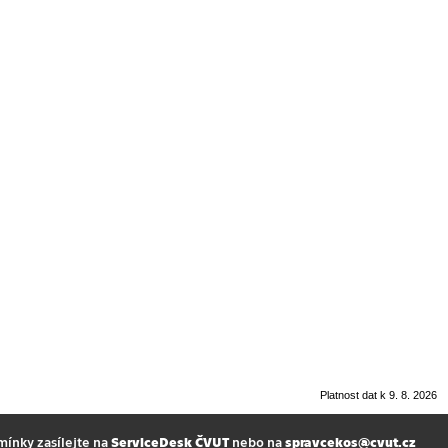
Platnost dat k 9. 8. 2026
mínky zasílejte na
ServiceDesk ČVUT
nebo na
spravcekos@cvut.cz