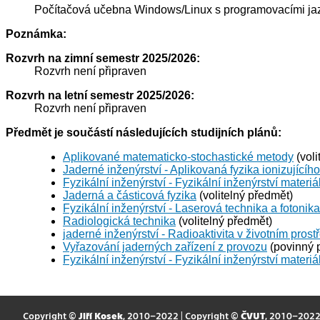
Počítačová učebna Windows/Linux s programovacími jazy
Poznámka:
Rozvrh na zimní semestr 2025/2026:
Rozvrh není připraven
Rozvrh na letní semestr 2025/2026:
Rozvrh není připraven
Předmět je součástí následujících studijních plánů:
Aplikované matematicko-stochastické metody
(voli
Jaderné inženýrství - Aplikovaná fyzika ionizujícího
Fyzikální inženýrství - Fyzikální inženýrství materiá
Jaderná a částicová fyzika
(volitelný předmět)
Fyzikální inženýrství - Laserová technika a fotonika
Radiologická technika
(volitelný předmět)
jaderné inženýrství - Radioaktivita v životním prost
Vyřazování jaderných zařízení z provozu
(povinný 
Fyzikální inženýrství - Fyzikální inženýrství materiá
Copyright ©
Jiří Kosek
, 2010–2022 | Copyright ©
ČVUT
, 2010–202