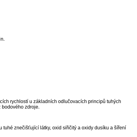
in.
vacích rychlostí u základních odlučovacích principů tuhých
 z bodového zdroje.
uhé znečišťující látky, oxid siřičitý a oxidy dusíku a šíření