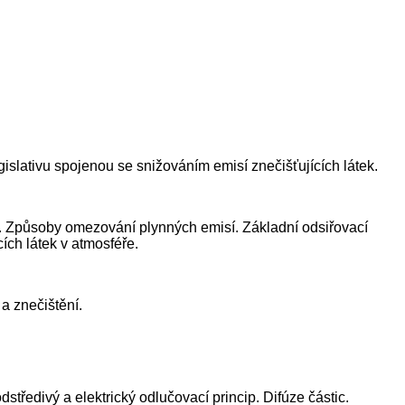
gislativu spojenou se snižováním emisí znečišťujících látek.
ipy. Způsoby omezování plynných emisí. Základní odsiřovací
cích látek v atmosféře.
a znečištění.
středivý a elektrický odlučovací princip. Difúze částic.