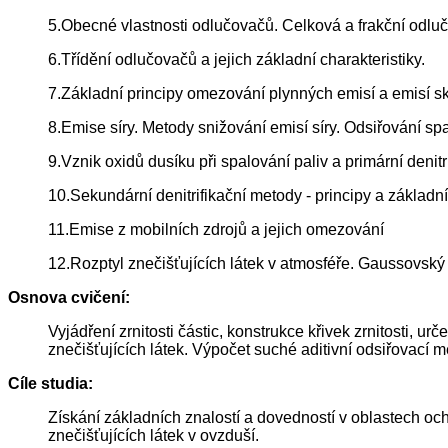
5.Obecné vlastnosti odlučovačů. Celková a frakční odluč
6.Třídění odlučovačů a jejich základní charakteristiky.
7.Základní principy omezování plynných emisí a emisí s
8.Emise síry. Metody snižování emisí síry. Odsiřování spa
9.Vznik oxidů dusíku při spalování paliv a primární denitr
10.Sekundární denitrifikační metody - principy a základní 
11.Emise z mobilních zdrojů a jejich omezování
12.Rozptyl znečišťujících látek v atmosféře. Gaussovský
Osnova cvičení:
Vyjádření zrnitosti částic, konstrukce křivek zrnitosti, u
znečišťujících látek. Výpočet suché aditivní odsiřovací 
Cíle studia:
Získání základních znalostí a dovedností v oblastech ochra
znečišťujících látek v ovzduší.