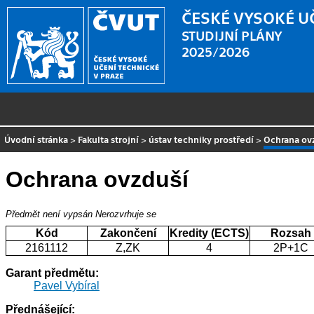
ČESKÉ VYSOKÉ U
STUDIJNÍ PLÁNY
2025/2026
Úvodní stránka
>
Fakulta strojní
>
ústav techniky prostředí
>
Ochrana ov
Ochrana ovzduší
Předmět není vypsán
Nerozvrhuje se
Kód
Zakončení
Kredity (ECTS)
Rozsah
2161112
Z,ZK
4
2P+1C
Garant předmětu:
Pavel Vybíral
Přednášející: