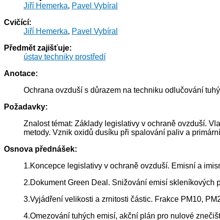
Jiří Hemerka
,
Pavel Vybíral
Cvičící:
Jiří Hemerka
,
Pavel Vybíral
Předmět zajišťuje:
ústav techniky prostředí
Anotace:
Ochrana ovzduší s důrazem na techniku odlučování tuhých 
Požadavky:
Znalost témat: Základy legislativy v ochraně ovzduší. Vl
metody. Vznik oxidů dusíku při spalování paliv a primární
Osnova přednášek:
1.Koncepce legislativy v ochraně ovzduší. Emisní a imisní
2.Dokument Green Deal. Snižování emisí skleníkových p
3.Vyjádření velikosti a zrnitosti částic. Frakce PM10, PM
4.Omezování tuhých emisí, akční plán pro nulové znečištěn