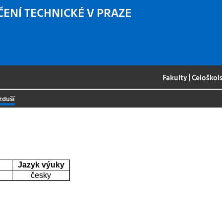
ČENÍ TECHNICKÉ V PRAZE
Fakulty
|
Celoškol
zduší
Jazyk výuky
česky