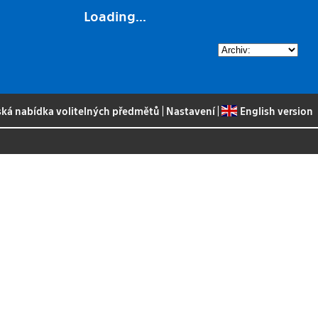
Loading...
ská nabídka volitelných předmětů
|
Nastavení
|
English version