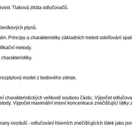
ivost. Tlaková ztráta odlučovačů.
kleníkových plynů.
lin. Principy a charakteristiky základních metod odsiřování spal
ifikační metody.
charakteristiky.
 rozptylový model z bodového zdroje.
rčení charakteristických velikostí souboru částic. Výpočet odlučo
metody. Výpočet maximální imisní koncentrace znečišťující látky
ny ovzduší - odlučování hlavních znečišťujících látek jako jsou t