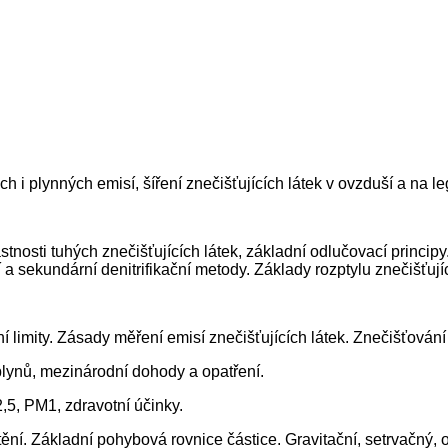
i plynných emisí, šíření znečišťujících látek v ovzduší a na le
astnosti tuhých znečišťujících látek, základní odlučovací princ
 a sekundární denitrifikační metody. Základy rozptylu znečišťují
 limity. Zásady měření emisí znečišťujících látek. Znečišťování 
lynů, mezinárodní dohody a opatření.
2,5, PM1, zdravotní účinky.
í. Základní pohybová rovnice částice. Gravitační, setrvačný, od