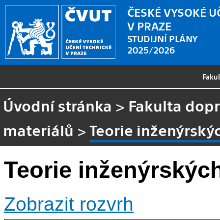
ČESKÉ VYSOKÉ U
V PRAZE
STUDIJNÍ PLÁNY
2025/2026
Faku
Úvodní stránka
>
Fakulta dopr
materiálů
>
Teorie inženýrský
Teorie inženýrskýc
Zobrazit rozvrh