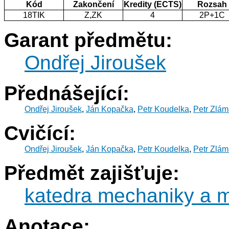
Kód
Zakončení
Kredity (ECTS)
Rozsah
18TIK
Z,ZK
4
2P+1C
Garant předmětu:
Ondřej Jiroušek
Přednášející:
Ondřej Jiroušek
,
Ján Kopačka
,
Petr Koudelka
,
Petr Zlám
Cvičící:
Ondřej Jiroušek
,
Ján Kopačka
,
Petr Koudelka
,
Petr Zlám
Předmět zajišťuje:
katedra mechaniky a m
Anotace: