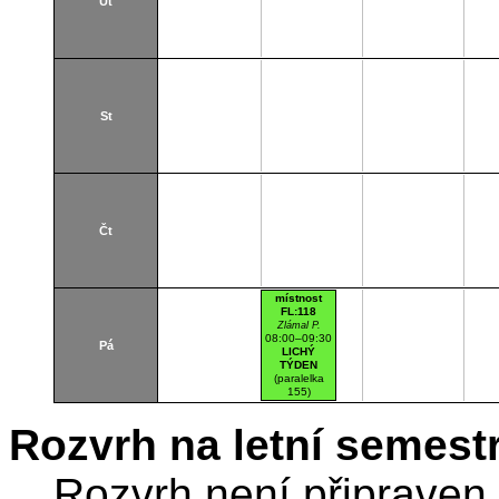
Út
St
Čt
místnost
FL:118
Zlámal P.
08:00–09:30
Pá
LICHÝ
TÝDEN
(paralelka
155)
Na Florenci
25
Rozvrh na letní semest
F118
Cvičebna
Rozvrh není připraven