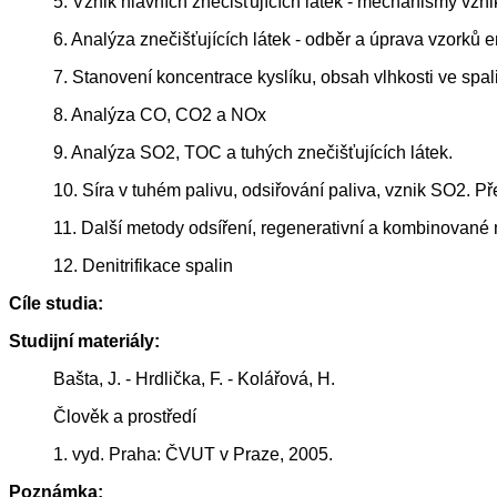
5. Vznik hlavních znečišťujících látek - mechanismy vzn
6. Analýza znečišťujících látek - odběr a úprava vzorků e
7. Stanovení koncentrace kyslíku, obsah vlhkosti ve spa
8. Analýza CO, CO2 a NOx
9. Analýza SO2, TOC a tuhých znečišťujících látek.
10. Síra v tuhém palivu, odsiřování paliva, vznik SO2. P
11. Další metody odsíření, regenerativní a kombinované
12. Denitrifikace spalin
Cíle studia:
Studijní materiály:
Bašta, J. - Hrdlička, F. - Kolářová, H.
Člověk a prostředí
1. vyd. Praha: ČVUT v Praze, 2005.
Poznámka: