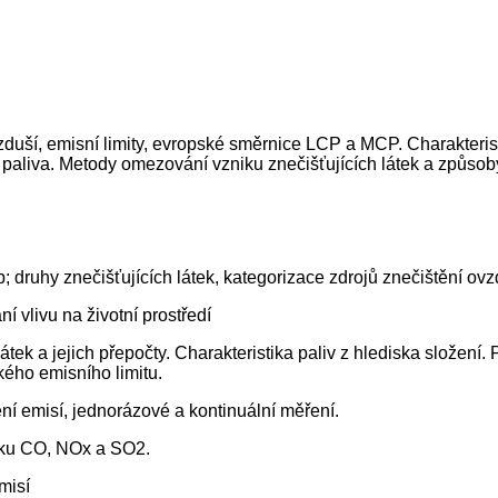
duší, emisní limity, evropské směrnice LCP a MCP. Charakteris
i paliva. Metody omezování vzniku znečišťujících látek a způso
op; druhy znečišťujících látek, kategorizace zdrojů znečištění o
 vlivu na životní prostředí
átek a jejich přepočty. Charakteristika paliv z hlediska složení. 
ého emisního limitu.
í emisí, jednorázové a kontinuální měření.
niku CO, NOx a SO2.
misí