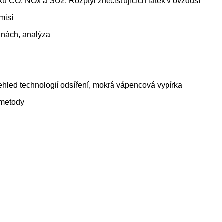
iku CO, NOx a SO2. Rozptyl znečišťujících látek v ovzduší
misí
linách, analýza
řehled technologií odsíření, mokrá vápencová vypírka
 metody