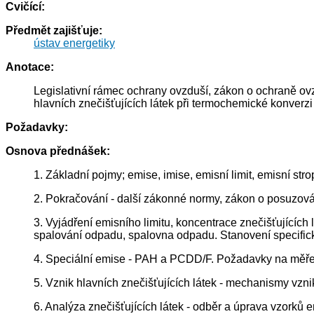
Cvičící:
Předmět zajišťuje:
ústav energetiky
Anotace:
Legislativní rámec ochrany ovzduší, zákon o ochraně ovz
hlavních znečišťujících látek při termochemické konverz
Požadavky:
Osnova přednášek:
1. Základní pojmy; emise, imise, emisní limit, emisní str
2. Pokračování - další zákonné normy, zákon o posuzování
3. Vyjádření emisního limitu, koncentrace znečišťujících l
spalování odpadu, spalovna odpadu. Stanovení specifick
4. Speciální emise - PAH a PCDD/F. Požadavky na měřen
5. Vznik hlavních znečišťujících látek - mechanismy vz
6. Analýza znečišťujících látek - odběr a úprava vzorků e