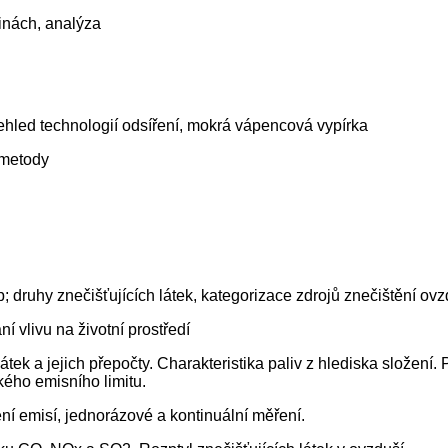
linách, analýza
řehled technologií odsíření, mokrá vápencová vypírka
 metody
op; druhy znečišťujících látek, kategorizace zdrojů znečištění o
 vlivu na životní prostředí
átek a jejich přepočty. Charakteristika paliv z hlediska složení. 
ého emisního limitu.
í emisí, jednorázové a kontinuální měření.