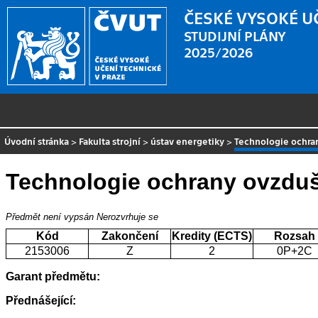
ČESKÉ VYSOKÉ U
STUDIJNÍ PLÁNY
2025/2026
Úvodní stránka
>
Fakulta strojní
>
ústav energetiky
>
Technologie ochra
Technologie ochrany ovzduš
Předmět není vypsán
Nerozvrhuje se
Kód
Zakončení
Kredity (ECTS)
Rozsah
2153006
Z
2
0P+2C
Garant předmětu:
Přednášející: