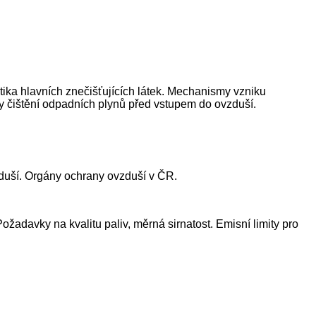
tika hlavních znečišťujících látek. Mechanismy vzniku
by čištění odpadních plynů před vstupem do ovzduší.
vzduší. Orgány ochrany ovzduší v ČR.
Požadavky na kvalitu paliv, měrná sirnatost. Emisní limity pro