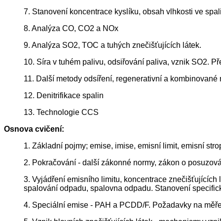
7. Stanovení koncentrace kyslíku, obsah vlhkosti ve spa
8. Analýza CO, CO2 a NOx
9. Analýza SO2, TOC a tuhých znečišťujících látek.
10. Síra v tuhém palivu, odsiřování paliva, vznik SO2. P
11. Další metody odsíření, regenerativní a kombinované
12. Denitrifikace spalin
13. Technologie CCS
Osnova cvičení:
1. Základní pojmy; emise, imise, emisní limit, emisní str
2. Pokračování - další zákonné normy, zákon o posuzování
3. Vyjádření emisního limitu, koncentrace znečišťujících l
spalování odpadu, spalovna odpadu. Stanovení specifick
4. Speciální emise - PAH a PCDD/F. Požadavky na měřen