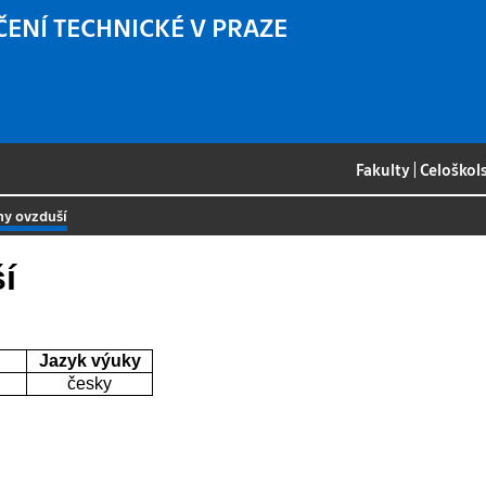
ČENÍ TECHNICKÉ V PRAZE
Fakulty
|
Celoškol
ny ovzduší
í
Jazyk výuky
česky