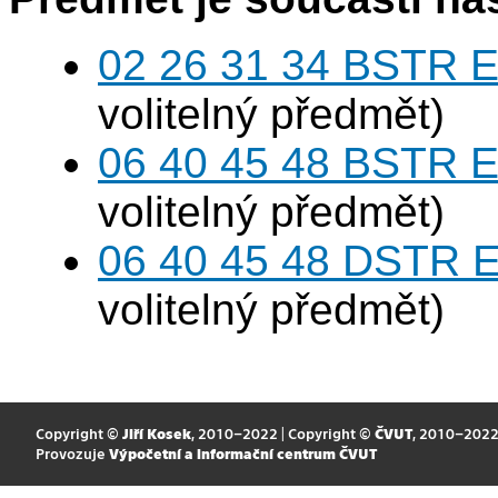
02 26 31 34 BSTR E
volitelný předmět)
06 40 45 48 BSTR E
volitelný předmět)
06 40 45 48 DSTR E
volitelný předmět)
Copyright ©
Jiří Kosek
, 2010–2022 | Copyright ©
ČVUT
, 2010–202
Provozuje
Výpočetní a informační centrum ČVUT