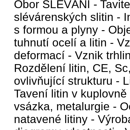
Obor SLÉVÁNÍ - Tavitel
slévárenských slitin - 
s formou a plyny - Ob
tuhnutí ocelí a litin - 
deformací - Vznik trhli
Rozdělení litin, CE, Sc
ovlivňující strukturu - 
Tavení litin v kuplovně
vsázka, metalurgie - Oč
natavené litiny - Výrob