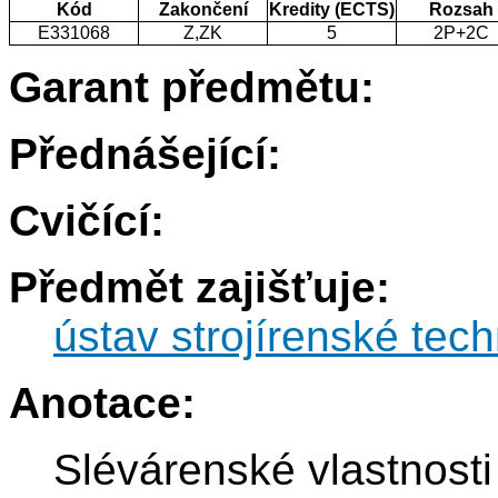
Kód
Zakončení
Kredity (ECTS)
Rozsah
E331068
Z,ZK
5
2P+2C
Garant předmětu:
Přednášející:
Cvičící:
Předmět zajišťuje:
ústav strojírenské tec
Anotace:
Slévárenské vlastnosti 