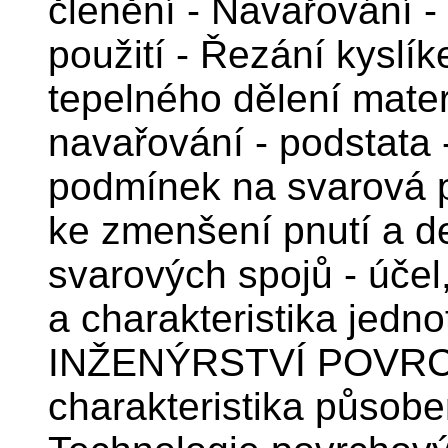
členění - Navařování - 
použití - Řezání kyslí
tepelného dělení mater
navařování - podstata 
podmínek na svarová p
ke zmenšení pnutí a de
svarových spojů - účel
a charakteristika jedn
INŽENÝRSTVÍ POVRCHŮ
charakteristika působen