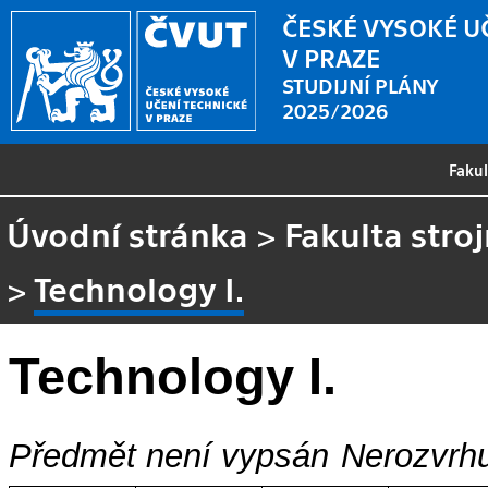
ČESKÉ VYSOKÉ U
V PRAZE
STUDIJNÍ PLÁNY
2025/2026
Faku
Úvodní stránka
>
Fakulta stroj
>
Technology I.
Technology I.
Předmět není vypsán
Nerozvrhu