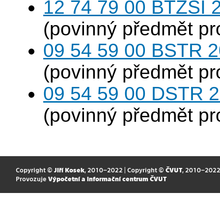
12 74 79 00 BTZSI 2
(povinný předmět p
09 54 59 00 BSTR 20
(povinný předmět p
09 54 59 00 DSTR 20
(povinný předmět p
Copyright ©
Jiří Kosek
, 2010–2022 | Copyright ©
ČVUT
, 2010–202
Provozuje
Výpočetní a informační centrum ČVUT