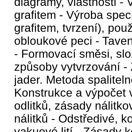
diagramy, vlastnosti - 
grafitem - Výroba speci
grafitem, tvrzení), použi
obloukové peci - Tavení
- Formovací směsi, slož
způsoby vytvrzování -
jader. Metoda spalitel
Konstrukce a výpočet 
odlitků, zásady nálitko
nálitků - Odstředivé, k
vakuové lití - Zásady 