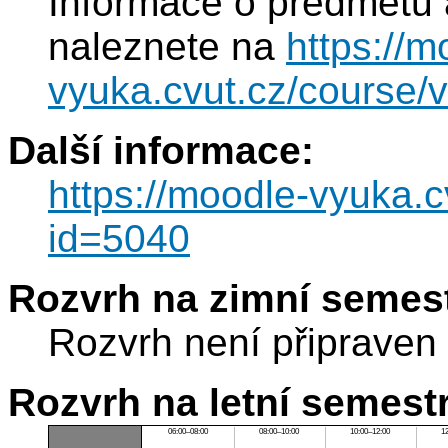
Informace o předmětu 
naleznete na
https://m
vyuka.cvut.cz/course/
Další informace:
https://moodle-vyuka.c
id=5040
Rozvrh na zimní semest
Rozvrh není připraven
Rozvrh na letní semest
06:00–08:00
08:00–10:00
10:00–12:00
1