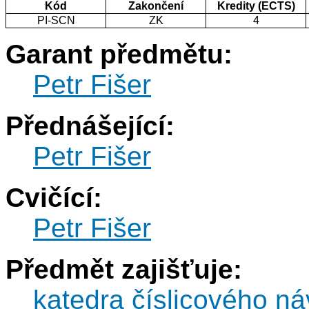
Kód
Zakončení
Kredity (ECTS)
PI-SCN
ZK
4
Garant předmětu:
Petr Fišer
Přednášející:
Petr Fišer
Cvičící:
Petr Fišer
Předmět zajišťuje:
katedra číslicového ná