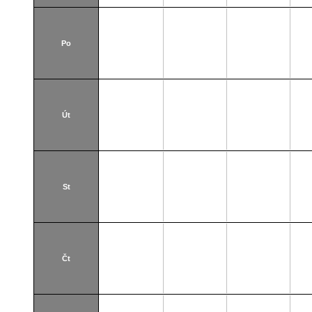
Po
Út
St
Čt