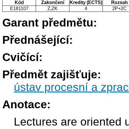
Kód
Zakončení
Kredity (ECTS)
Rozsah
E181107
Z,ZK
4
2P+2C
Garant předmětu:
Přednášející:
Cvičící:
Předmět zajišťuje:
ústav procesní a zprac
Anotace:
Lectures are oriented