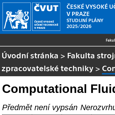
ČESKÉ VYSOKÉ U
V PRAZE
STUDIJNÍ PLÁNY
2025/2026
Faku
Úvodní stránka
>
Fakulta stroj
zpracovatelské techniky
>
Com
Computational Flu
Předmět není vypsán
Nerozvrhu