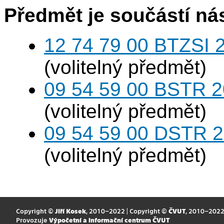
Předmět je součástí nás
12 74 79 00 BTZSI 2
(volitelný předmět)
09 54 59 00 BSTR 20
(volitelný předmět)
09 54 59 00 DSTR 20
(volitelný předmět)
Copyright ©
Jiří Kosek
, 2010–2022 | Copyright ©
ČVUT
, 2010–202
Provozuje
Výpočetní a informační centrum ČVUT