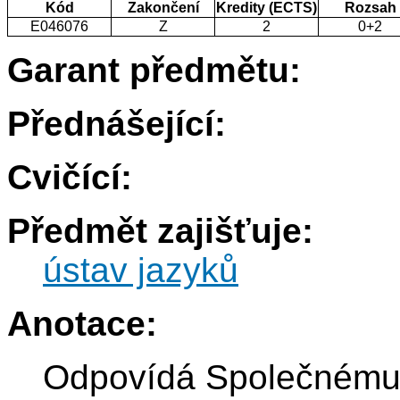
Kód
Zakončení
Kredity (ECTS)
Rozsah
E046076
Z
2
0+2
Garant předmětu:
Přednášející:
Cvičící:
Předmět zajišťuje:
ústav jazyků
Anotace:
Odpovídá Společnému