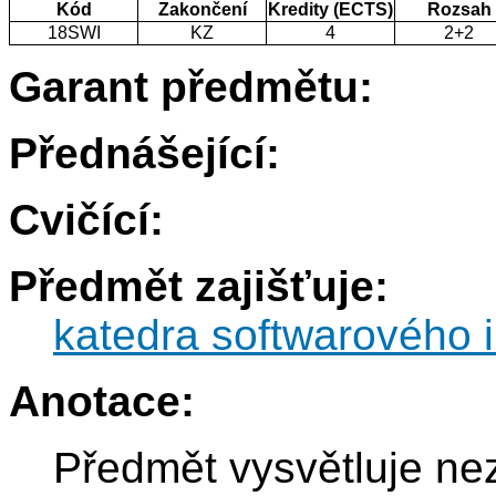
Kód
Zakončení
Kredity (ECTS)
Rozsah
18SWI
KZ
4
2+2
Garant předmětu:
Přednášející:
Cvičící:
Předmět zajišťuje:
katedra softwarového i
Anotace:
Předmět vysvětluje ne