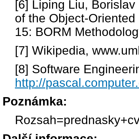
[6] Liping Liu, Borisl
of the Object-Oriente
15: BORM Methodology
[7] Wikipedia, www.um
[8] Software Engineeri
http://pascal.computer
Poznámka:
Rozsah=prednasky+cv
Další informace: