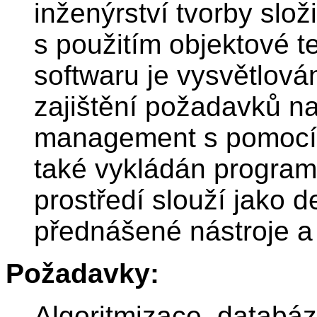
inženýrství tvorby slož
s použitím objektové t
softwaru je vysvětlová
zajištění požadavků na
management s pomocí r
také vykládán programo
prostředí slouží jako
přednášené nástroje a 
Požadavky:
Algoritmizace, databá