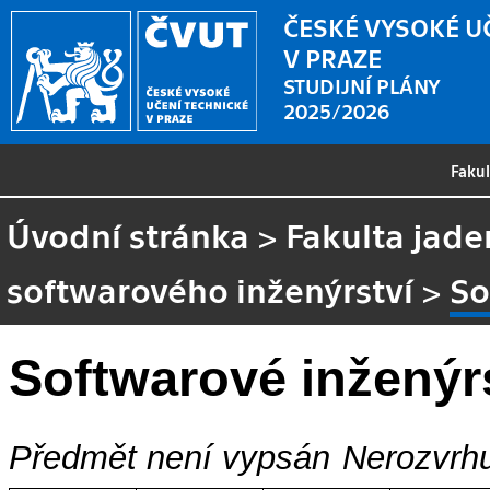
ČESKÉ VYSOKÉ U
V PRAZE
STUDIJNÍ PLÁNY
2025/2026
Faku
Úvodní stránka
>
Fakulta jade
softwarového inženýrství
>
So
Softwarové inženýr
Předmět není vypsán
Nerozvrhu