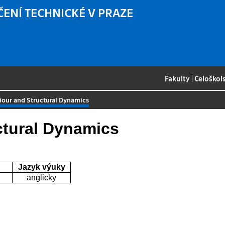
ČENÍ TECHNICKÉ V PRAZE
Fakulty
|
Celoškol
iour and Structural Dynamics
ctural Dynamics
Jazyk výuky
anglicky