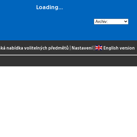
Loading...
ská nabídka volitelných předmětů
|
Nastavení
|
English version