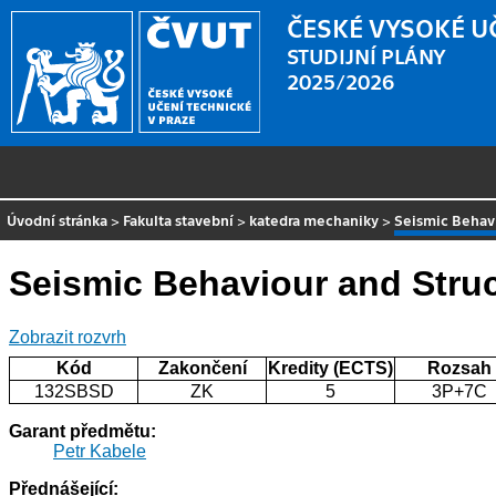
ČESKÉ VYSOKÉ U
STUDIJNÍ PLÁNY
2025/2026
Úvodní stránka
>
Fakulta stavební
>
katedra mechaniky
>
Seismic Behav
Seismic Behaviour and Stru
Zobrazit rozvrh
Kód
Zakončení
Kredity (ECTS)
Rozsah
132SBSD
ZK
5
3P+7C
Garant předmětu:
Petr Kabele
Přednášející: