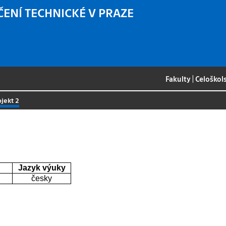
ČENÍ TECHNICKÉ V PRAZE
Fakulty
|
Celoškol
ojekt 2
Jazyk výuky
česky