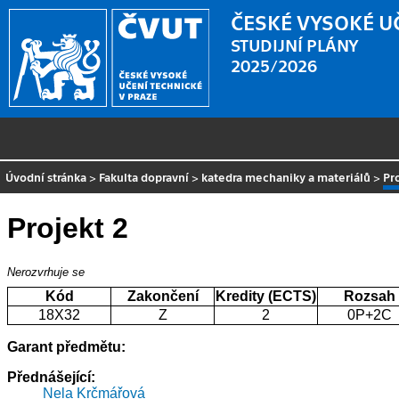
ČESKÉ VYSOKÉ U
STUDIJNÍ PLÁNY
2025/2026
Úvodní stránka
>
Fakulta dopravní
>
katedra mechaniky a materiálů
>
Pr
Projekt 2
Nerozvrhuje se
Kód
Zakončení
Kredity (ECTS)
Rozsah
18X32
Z
2
0P+2C
Garant předmětu:
Přednášející:
Nela Krčmářová