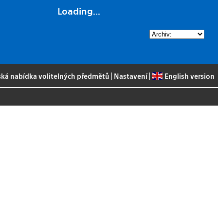
Loading...
ská nabídka volitelných předmětů
|
Nastavení
|
English version