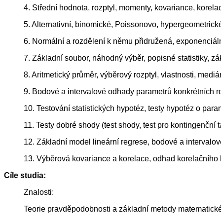
4. Střední hodnota, rozptyl, momenty, kovariance, korelac
5. Alternativní, binomické, Poissonovo, hypergeometrické
6. Normální a rozdělení k němu přidružená, exponenciáln
7. Základní soubor, náhodný výběr, popisné statistiky, záko
8. Aritmetický průměr, výběrový rozptyl, vlastnosti, medián
9. Bodové a intervalové odhady parametrů konkrétních ro
10. Testování statistických hypotéz, testy hypotéz o para
11. Testy dobré shody (test shody, test pro kontingenční t
12. Základní model lineární regrese, bodové a intervalo
13. Výběrová kovariance a korelace, odhad korelačního k
Cíle studia:
Znalosti:
Teorie pravděpodobnosti a základní metody matematické s