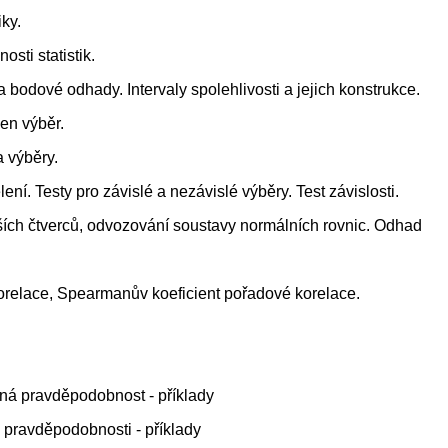
iky.
sti statistik.
odové odhady. Intervaly spolehlivosti a jejich konstrukce.
en výběr.
 výběry.
ní. Testy pro závislé a nezávislé výběry. Test závislosti.
ších čtverců, odvozování soustavy normálních rovnic. Odhad
korelace, Spearmanův koeficient pořadové korelace.
ná pravděpodobnost - příklady
a pravděpodobnosti - příklady