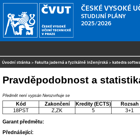
ČESKÉ VYSOKÉ U
STUDIJNÍ PLÁNY
2025/2026
Úvodní stránka
>
Fakulta jaderná a fyzikálně inženýrská
>
katedra softw
Pravděpodobnost a statistik
Předmět není vypsán
Nerozvrhuje se
Kód
Zakončení
Kredity (ECTS)
Rozsah
18PST
Z,ZK
5
3+1
Garant předmětu:
Přednášející: