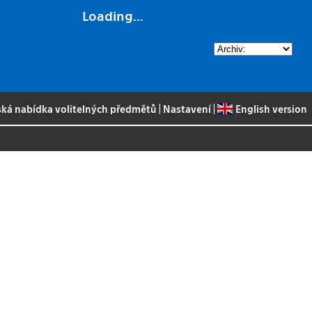
Loading...
ská nabídka volitelných předmětů
|
Nastavení
|
English version