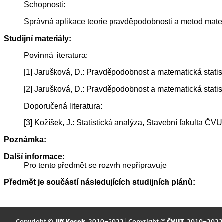
Schopnosti:
Správná aplikace teorie pravděpodobnosti a metod matema
Studijní materiály:
Povinná literatura:
[1] Jarušková, D.: Pravděpodobnost a matematická statis
[2] Jarušková, D.: Pravděpodobnost a matematická statist
Doporučená literatura:
[3] Kožíšek, J.: Statistická analýza, Stavební fakulta ČV
Poznámka:
Další informace:
Pro tento předmět se rozvrh nepřipravuje
Předmět je součástí následujících studijních plánů:
Copyright ©
Jiří Kosek
, 2010–2022 | Copyright ©
ČVUT
, 2010–202