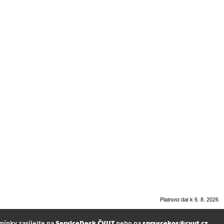
Platnost dat k 6. 8. 2026
mínky zasílejte na
ServiceDesk ČVUT
nebo na
spravcekos@cvut.cz