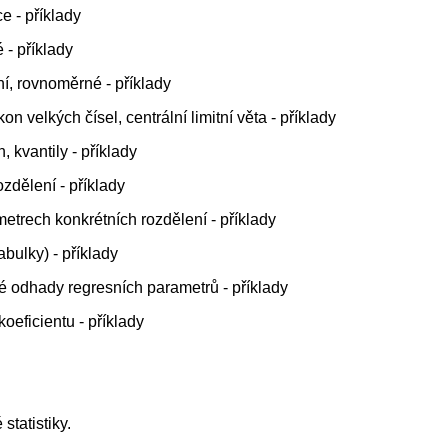
e - příklady
 - příklady
í, rovnoměrné - příklady
n velkých čísel, centrální limitní věta - příklady
, kvantily - příklady
zdělení - příklady
metrech konkrétních rozdělení - příklady
abulky) - příklady
vé odhady regresních parametrů - příklady
oeficientu - příklady
tatistiky.