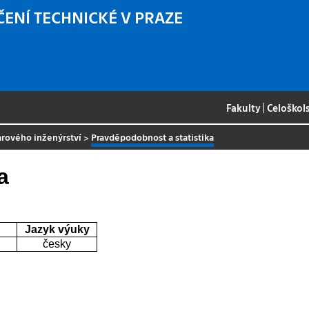
ČENÍ TECHNICKÉ V PRAZE
Fakulty
|
Celoškol
arového inženýrství
>
Pravděpodobnost a statistika
a
Jazyk výuky
česky