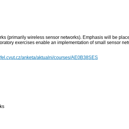
ks (primarily wireless sensor networks). Emphasis will be plac
tory exercises enable an implementation of small sensor network
.fel.cvut.cz/anketa/aktualni/courses/AE0B38SES
rks