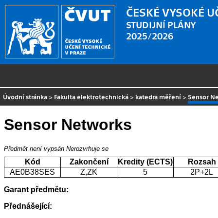
ČESKÉ VYSOKÉ U
STUDIJNÍ PLÁNY
2025/2026
Úvodní stránka
>
Fakulta elektrotechnická
>
katedra měření
>
Sensor N
Sensor Networks
Předmět není vypsán
Nerozvrhuje se
Kód
Zakončení
Kredity (ECTS)
Rozsah
AE0B38SES
Z,ZK
5
2P+2L
Garant předmětu:
Přednášející: