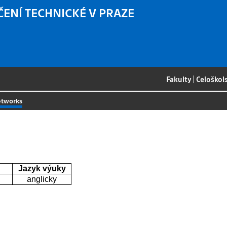
ČENÍ TECHNICKÉ V PRAZE
Fakulty
|
Celoškol
etworks
Jazyk výuky
anglicky