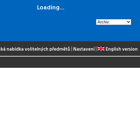
Loading...
ská nabídka volitelných předmětů
|
Nastavení
|
English version