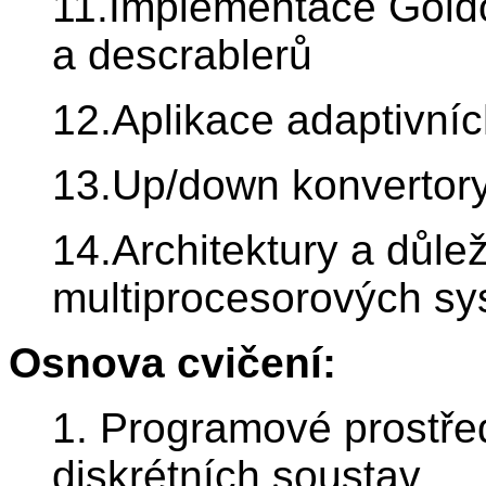
11.Implementace Gold
a descrablerů
12.Aplikace adaptivníc
13.Up/down konvertory,
14.Architektury a důle
multiprocesorových s
Osnova cvičení:
1. Programové prostře
diskrétních soustav