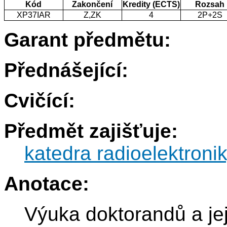
Kód
Zakončení
Kredity (ECTS)
Rozsah
XP37IAR
Z,ZK
4
2P+2S
Garant předmětu:
Přednášející:
Cvičící:
Předmět zajišťuje:
katedra radioelektroni
Anotace:
Výuka doktorandů a jej