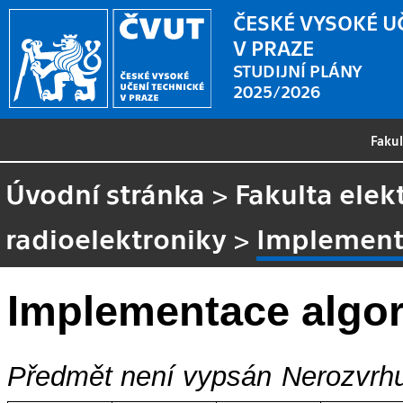
ČESKÉ VYSOKÉ U
V PRAZE
STUDIJNÍ PLÁNY
2025/2026
Faku
Úvodní stránka
>
Fakulta elek
radioelektroniky
>
Implementa
Implementace algor
Předmět není vypsán
Nerozvrhu